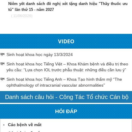
Niêm yết danh sách đề nghị xét tặng danh hiệu "Thầy thuốc ưu
tú" lần thứ 15 - năm 2027
( 11/06/2026)
VIDEO
Sinh hoạt khoa học ngày 13/3/2024
Sinh hoạt khoa học Tiếng Việt – Khoa Khám bệnh và điều trị theo
yêu cầu: “Lựa chọn IOL trước phẫu thuật: những điều cần lưu ý”
Sinh hoạt khoa học Tiếng Anh – Khoa Tạo hình thẩm mỹ “The
ophthalmology of intracranial vascular abnormalities”
Danh sách câu hỏi - Công Tác Tổ chức Cán bộ
HỎI ĐÁP
Các bệnh về mắt