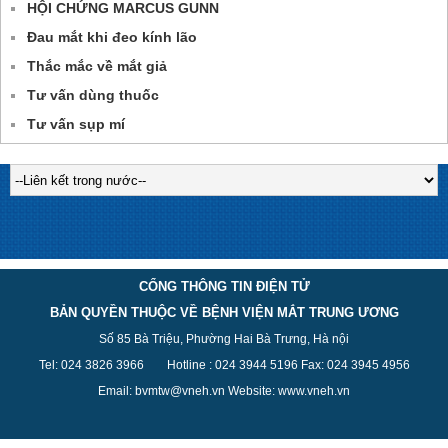
HỘI CHỨNG MARCUS GUNN
Đau mắt khi đeo kính lão
Thắc mắc về mắt giả
Tư vấn dùng thuốc
Tư vấn sụp mí
CỔNG THÔNG TIN ĐIỆN TỬ
BẢN QUYỀN THUỘC VỀ BỆNH VIỆN MẮT TRUNG ƯƠNG
Số 85 Bà Triệu, Phường Hai Bà Trưng, Hà nội
Tel: 024 3826 3
966
Hotline : 024 3944 5
196
Fax: 024 3945 4956
Email: bvmtw@vneh.vn Website: www.vneh.vn