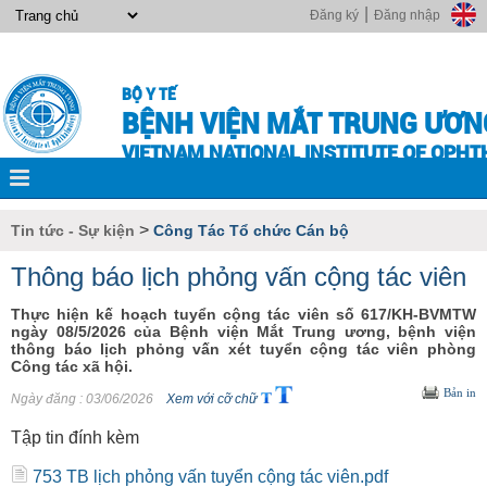
|
Đăng ký
Đăng nhập
BỘ Y TẾ
BỆNH VIỆN MẮT TRUNG ƯƠN
VIETNAM NATIONAL INSTITUTE OF OPH
>
Tin tức - Sự kiện
Công Tác Tổ chức Cán bộ
Thông báo lịch phỏng vấn cộng tác viên
Thực hiện kế hoạch tuyển cộng tác viên số 617/KH-BVMTW
ngày 08/5/2026 của Bệnh viện Mắt Trung ương, bệnh viện
thông báo lịch phỏng vấn xét tuyển cộng tác viên phòng
Công tác xã hội.
Bản in
Ngày đăng
: 03/06/2026
Xem với cỡ chữ
Tập tin đính kèm
753 TB lịch phỏng vấn tuyển cộng tác viên.pdf