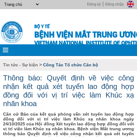
|
Đăng ký
Đăng nhập
BỘ Y TẾ
BỆNH VIỆN MẮT TRUNG ƯƠN
VIETNAM NATIONAL INSTITUTE OF OPH
>
Tin tức - Sự kiện
Công Tác Tổ chức Cán bộ
Thông báo: Quyết định về việc công
nhận kết quả xét tuyển lao động hợp
đồng đối với vị trí việc làm Khúc xạ
nhãn khoa
Căn cứ Báo của kết quả phỏng vấn xét tuyển lao động hợp
đồng đối với vị trí việc làm Khúc xạ nhãn khoa ngày
24/10/2025 của Hội đồng Xét tuyển lao động hợp đồng đối với
vị trí việc làm Khúc xạ nhân khoa. Bệnh viện Mắt trung ương
thông báo Quyết định về việc công nhận kết quả xét tuyển