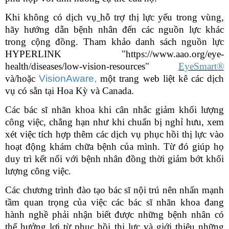
Khi không có dịch vụ
hỗ trợ thị lực yếu trong
vùng
,
hãy hướng dẫn bệnh nhân đến các nguồn lực khác
trong cộng đồng. Tham khảo danh sách nguồn lực
HYPERLINK "https://www.aao.org/eye-
health/diseases/low-vision-resources"
EyeSmart®
và/hoặc
VisionAware,
một trang web liệt kê các dịch
vụ có sẵn tại Hoa Kỳ và Canada.
Các bác sĩ nhãn khoa
khi c
ân nhắc giảm khối lượng
công việc, chẳng hạn như khi chuẩn bị nghỉ hưu, xem
xét việc tích hợp thêm các dịch vụ phục hồi thị lực vào
hoạt động khám chữa bệnh của mình
. T
ừ đó giúp họ
duy trì kết nối với bệnh nhân đồng thời giảm bớt khối
lượng công việc.
Các chương trình đào tạo bác sĩ nội trú nên nhấn mạnh
tầm quan trọng của việc các bác sĩ nhãn khoa đang
hành nghề phải nhận biết được những bệnh nhân có
thể hưởng lợi từ phục hồi thị lực và giới thiệu những