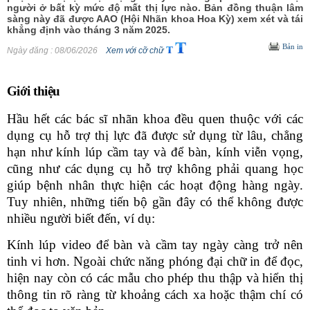
người ở bất kỳ mức độ mất thị lực nào. Bản đồng thuận lâm
sàng này đã được AAO (Hội Nhãn khoa Hoa Kỳ) xem xét và tái
khẳng định vào tháng 3 năm 2025.
Bản in
Ngày đăng
: 08/06/2026
Xem với cỡ chữ
Giới thiệu
Hầu hết các bác sĩ nhãn khoa đều quen thuộc với các
dụng cụ hỗ trợ thị lực
đã được sử dụng từ lâu, chẳng
hạn như kính lúp cầm tay và để bàn, kính viễn vọng,
cũng như các dụng cụ hỗ trợ không phải quang học
giúp bệnh nhân thực hiện các hoạt động hàng ngày.
Tuy nhiên, những tiến bộ gần đây có thể không được
nhiều người biết đến
, v
í dụ:
Kính lúp video để bàn và cầm tay ngày càng trở nên
tinh vi hơn. Ngoài chức năng phóng đại chữ in để đọc,
hiện nay còn có các mẫu cho phép thu thập và hiển thị
thông tin rõ ràng từ khoảng cách xa
hoặc thậm chí có