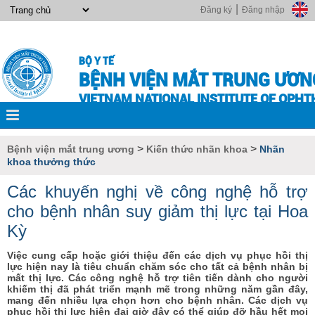
|
Đăng ký
Đăng nhập
BỘ Y TẾ
BỆNH VIỆN MẮT TRUNG ƯƠN
VIETNAM NATIONAL INSTITUTE OF OPH
>
>
Bệnh viện mắt trung ương
Kiến thức nhãn khoa
Nhãn
khoa thưởng thức
Các khuyến nghị về công nghệ hỗ trợ
cho bệnh nhân suy giảm thị lực tại Hoa
Kỳ
Việc cung cấp hoặc giới thiệu đến các dịch vụ phục hồi thị
lực hiện nay là tiêu chuẩn chăm sóc cho tất cả bệnh nhân bị
mất thị lực. Các công nghệ hỗ trợ tiên tiến dành cho người
khiếm thị đã phát triển mạnh mẽ trong những năm gần đây,
mang đến nhiều lựa chọn hơn cho bệnh nhân. Các dịch vụ
phục hồi thị lực hiện đại giờ đây có thể giúp đỡ hầu hết mọi