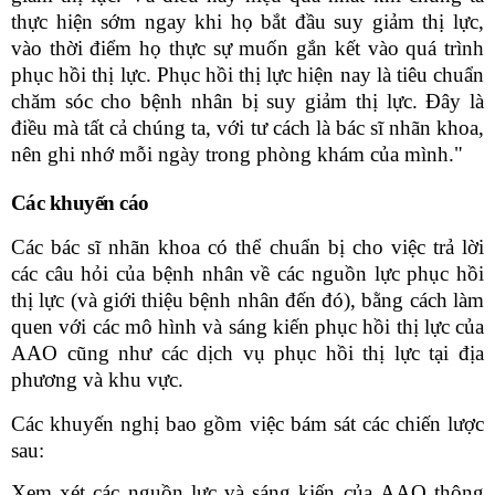
thực hiện sớm
ngay khi họ bắt đầu
suy giảm thị lực,
vào thời điểm họ thực sự
muốn gắn kết
vào quá trình
phục hồi thị lực. Phục hồi thị lực hiện nay là tiêu chuẩn
chăm sóc cho bệnh nhân bị suy giảm thị lực. Đây là
điều mà tất cả chúng ta, với tư cách là bác sĩ nhãn khoa,
nên ghi nhớ mỗi ngày trong phòng khám của mình."
Các khuyến
cáo
Các bác sĩ nhãn khoa có thể chuẩn bị cho việc trả lời
các câu hỏi của bệnh
nhân
về
các ngu
ồn lực phục hồi
thị lực (
và giới thiệu bệnh nhân đến
đó),
bằng cách làm
quen với các mô hình và sáng kiến phục hồi thị lực của
AAO
cũng như các dịch vụ phục hồi thị lực tại địa
phương và khu vực.
Các khuyến nghị bao gồm việc
bám sát
các chiến lược
sau:
Xem xét các nguồn lực và sáng kiến của
AAO
thông