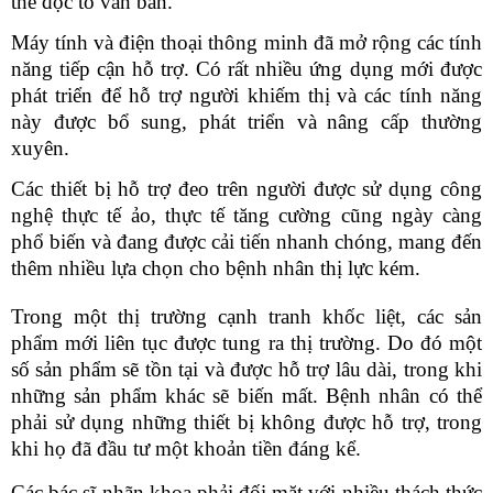
thể đọc to văn bản.
Máy tính và điện thoại thông minh đã mở rộng các tính
năng tiếp cận
hỗ trợ
.
Có rất nhiều ứng dụng mới được
phát triển để hỗ trợ người khiếm thị
và các tính năng
này được
bổ sung
,
phát triển và
nâng cấp thường
xuyên.
Các thiết bị hỗ trợ đeo
trên người
được sử dụng công
nghệ thực tế ảo
,
thực tế tăng cường cũng ngày càng
phổ biến và đang được cải tiến nhanh chóng, mang đến
thêm nhiều lựa chọn cho bệnh nhân thị lực kém.
Trong một thị trường cạnh tranh khốc liệt, các sản
phẩm mới liên tục được tung ra thị trường
. D
o đó một
số sản phẩm sẽ tồn tại và được hỗ trợ lâu dài, trong khi
những sản phẩm khác sẽ biến mất. Bệnh nhân có thể
phải sử dụng những thiết bị không được hỗ trợ, trong
khi họ đã đầu tư một khoản tiền đáng kể.
Các bác sĩ nhãn khoa phải đối mặt với nhiều thách thức