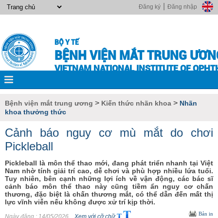
|
Đăng ký
Đăng nhập
BỘ Y TẾ
BỆNH VIỆN MẮT TRUNG ƯƠN
VIETNAM NATIONAL INSTITUTE OF OPH
>
>
Bệnh viện mắt trung ương
Kiến thức nhãn khoa
Nhãn
khoa thưởng thức
Cảnh báo nguy cơ mù mắt do chơi
Pickleball
Pickleball là môn thể thao mới, đang phát triển nhanh tại Việt
Nam nhờ tính giải trí cao, dễ chơi và phù hợp nhiều lứa tuổi.
Tuy nhiên, bên cạnh những lợi ích về vận động, các bác sĩ
cảnh báo môn thể thao này cũng tiềm ẩn nguy cơ chấn
thương, đặc biệt là chấn thương mắt, có thể dẫn đến mất thị
lực vĩnh viễn nếu không được xử trí kịp thời.
Bản in
Ngày đăng
: 14/05/2026
Xem với cỡ chữ