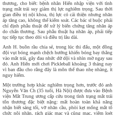
thương, cho biết: bệnh nhân Hiển nhập viện với tình
trạng mắt trái suy giảm thị lực nghiêm trọng. Sau thời
gian điều trị nội khoa, thị lực có cải thiện nhưng nhãn
áp tăng cao, không thể kiểm soát. Các bác sĩ buộc phải
chỉ định phẫu thuật để xử lý biến chứng tăng nhãn áp
do chấn thương. Sau phẫu thuật hạ nhãn áp, phải tiếp
tục tiếp tục theo dõi và điều trị lâu dài.
Anh H. buồn rầu chia sẻ, trong lúc thi đấu, một đồng
đội vụt bóng mạnh chệch hướng khiến bóng bay thẳng
vào mắt trái, gây đau nhức dữ dội và nhìn mờ ngay sau
đó. Anh Hiển mới chơi Pickleball khoảng 3 tháng nay
vì ban đầu cho rằng đây là môn thể thao nhẹ nhàng, ít
nguy hiểm.
Một trường hơp khác nghiêm trọng hơn, trước đó anh
Nguyễn Văn Ch (35 tuổi, Hà Nội) được đưa vào Bệnh
viện Mắt Trung ương cấp cứu trong tình trạng mắt trái
tổn thương đặc biệt nặng: mất hoàn toàn khả năng
nhận biết sáng tối, vỡ nhãn cầu, phòi kẹt mống mắt tổ
chức nội nhãn, rách giác mạc và củng mạc, viêm loét