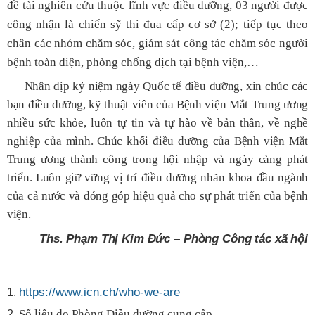
đề tài nghiên cứu thuộc lĩnh vực điều dưỡng, 03 người được
công nhận là chiến sỹ thi đua cấp cơ sở (2); tiếp tục theo
chân các nhóm chăm sóc, giám sát công tác chăm sóc người
bệnh toàn diện, phòng chống dịch tại bệnh viện,…
Nhân dịp kỷ niệm ngày Quốc tế điều dưỡng, xin chúc các
bạn điều dưỡng, kỹ thuật viên của Bệnh viện Mắt Trung ương
nhiều sức khỏe, luôn tự tin và tự hào về bản thân, về nghề
nghiệp của mình. Chúc khối điều dưỡng của Bệnh viện Mắt
Trung ương thành công trong hội nhập và ngày càng phát
triển. Luôn giữ vững vị trí điều dưỡng nhãn khoa đầu ngành
của cả nước và đóng góp hiệu quả cho sự phát triển của bệnh
viện.
Ths. Phạm Thị Kim Đức – Phòng Công tác xã hội
https://www.icn.ch/who-we-are
Số liệu do Phòng Điều dưỡng cung cấp