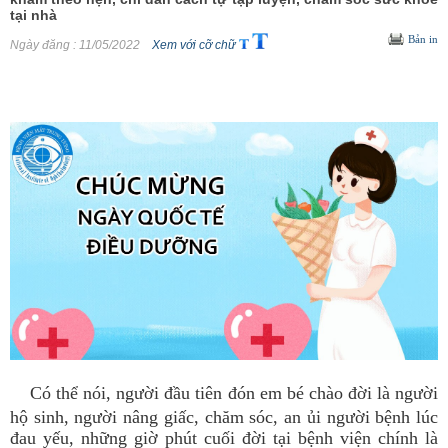
tại nhà
Bản in
Ngày đăng
: 11/05/2022
Xem với cỡ chữ
Có thể nói, người đầu tiên đón em bé chào đời là người
hộ sinh, người nâng giấc, chăm sóc, an ủi người bệnh lúc
đau yếu, những giờ phút cuối đời tại bệnh viện chính là