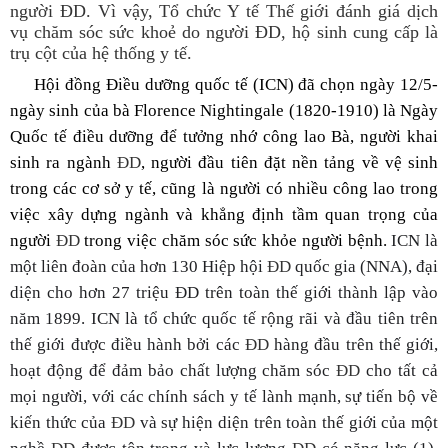
người ĐD. Vì vậy, Tổ chức Y tế Thế giới đánh giá dịch
vụ chăm sóc sức khoẻ do người ĐD, hộ sinh cung cấp là
trụ cột của hệ thống y tế.
Hội đồng Điều dưỡng quốc tế (ICN) đã chọn ngày 12/5-
ngày sinh của bà Florence Nightingale (1820-1910) là Ngày
Quốc tế điều dưỡng để tưởng nhớ công lao Bà, người khai
sinh ra ngành
ĐD
, người đầu tiên đặt nền tảng về vệ sinh
trong các cơ sở y tế, cũng là người có nhiều công lao trong
việc xây dựng ngành và khẳng định tầm quan trọng của
người
ĐD
trong việc chăm sóc sức khỏe người bệnh.
ICN là
một liên đoàn của hơn 130 Hiệp hội
ĐD
quốc gia (NNA), đại
diện cho hơn 27 triệu
ĐD
trên toàn thế giới thành lập vào
năm 1899
.
ICN là tổ chức quốc tế rộng rãi và đầu tiên trên
thế giới
đ
ược điều hành bởi các
ĐD
hàng đầu trên thế giới,
hoạt động để đảm bảo chất lượng chăm sóc
ĐD
cho tất cả
mọi người,
với
các chính sách y tế lành mạnh, sự tiến bộ
về
kiến ​​thức của
ĐD
và sự hiện diện trên toàn thế giới của một