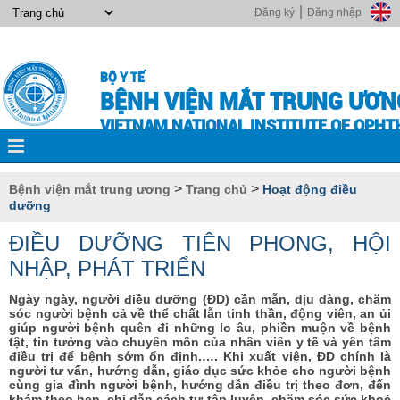
|
Đăng ký
Đăng nhập
BỘ Y TẾ
BỆNH VIỆN MẮT TRUNG ƯƠN
VIETNAM NATIONAL INSTITUTE OF OPH
>
>
Bệnh viện mắt trung ương
Trang chủ
Hoạt động điều
dưỡng
ĐIỀU DƯỠNG TIÊN PHONG, HỘI
NHẬP, PHÁT TRIỂN
Ngày ngày, người điều dưỡng (ĐD) cần mẫn, dịu dàng, chăm
sóc người bệnh cả về thể chất lẫn tinh thần, động viên, an ủi
giúp người bệnh quên đi những lo âu, phiền muộn về bệnh
tật, tin tưởng vào chuyên môn của nhân viên y tế và yên tâm
điều trị để bệnh sớm ổn định.…. Khi xuất viện, ĐD chính là
người tư vấn, hướng dẫn, giáo dục sức khỏe cho người bệnh
cùng gia đình người bệnh, hướng dẫn điều trị theo đơn, đến
khám theo hẹn, chỉ dẫn cách tự tập luyện, chăm sóc sức khoẻ