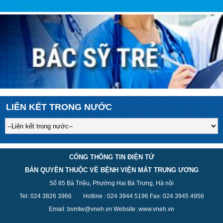
LIÊN KẾT TRONG NƯỚC
CỔNG THÔNG TIN ĐIỆN TỬ
BẢN QUYỀN THUỘC VỀ BỆNH VIỆN MẮT TRUNG ƯƠNG
Số 85 Bà Triệu, Phường Hai Bà Trưng, Hà nội
Tel: 024 3826 3
966
Hotline : 024 3944 5
196
Fax: 024 3945 4956
Email: bvmtw@vneh.vn Website: www.vneh.vn