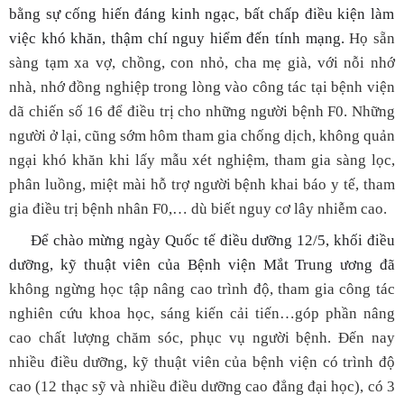
bằng sự cống hiến đáng kinh ngạc
,
bất chấp điều kiện làm
việc khó khăn, thậm chí nguy hiểm đến tính mạng.
Họ sẵn
sàng tạm xa vợ, chồng, con nhỏ, cha mẹ già, với nỗi nhớ
nhà, nhớ đồng nghiệp trong lòng vào công tác tại bệnh viện
dã chiến số 16 để điều trị cho những người bệnh F0. Những
người ở lại, cũng sớm hôm tham gia chống dịch, không quản
ngại khó khăn khi lấy mẫu xét nghiệm, tham gia sàng lọc,
phân luồng, miệt mài hỗ trợ người bệnh khai báo y tế, tham
gia điều trị bệnh nhân F0,… dù biết nguy cơ lây nhiễm cao.
Để chào mừng
n
gày Quốc tế điều dưỡng 12/5
, khối điều
dưỡng, kỹ thuật viên của Bệnh viện Mắt Trung ương đã
không ngừng học tập nâng cao trình độ, tham gia công tác
nghiên cứu khoa học, sáng kiến cải tiến…góp phần nâng
cao chất lượng chăm sóc, phục vụ người bệnh. Đến nay
nhiều điều dưỡng, kỹ thuật viên của bệnh viện có trình độ
cao (12 thạc sỹ và nhiều điều dưỡng cao đẳng đại học), có 3