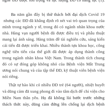
nghề
ĐD
được tôn trọng và lực lượng
ĐD
có năng lực (1).
Ba
năm gần đây bị
thử thách bởi đại dịch
Covid 19
nhưng các ĐD đã khẳng định rõ nét vai trò quan trọng của
mình trong ngành y tế, trong đó có ngành nhãn khoa nước
nhà. Hàng vạn người bệnh đã được điều trị và phẫu thuật
mang lại ánh sáng. Hàng trăm đề tài nghiên cứu, sáng kiến
cải tiến đã được triển khai. Nhiều thành tựu khoa học, công
nghệ tiên tiến của thế giới đã được áp dụng thành công
trong ngành nhãn khoa Việt Nam. Trong thành tích chung
đó có sự đóng góp không nhỏ của Bệnh viện Mắt Trung
ương nói chung và của tập thể ĐD, kỹ thuật viên bệnh viện
nói riêng.
Thật tự hào khi có nhiều ĐD trẻ (64 người), nhiệt huyết
và dũng cảm đã xung phong đi vào tâm dịch để chi viện cho
Miền Nam thân yêu.
Họ đã không
lùi bước trước những
thách thức này,
dũng cảm
đứng lên chống
lại
dịch bệnh