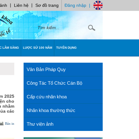
|
|
 ảnh
Liên hệ
Sơ đồ trang
Đăng nhập
|
C LÂM SÀNG
LƯỢC SỬ 100 NĂM
TUYỂN DỤNG
Văn Bản Pháp Quy
Công Tác Tổ Chức Cán Bộ
ăm 2025
Cấp cứu nhãn khoa
iện cho
m nhằm
Nhãn khoa thường thức
của các
Thư viện ảnh
Bản in