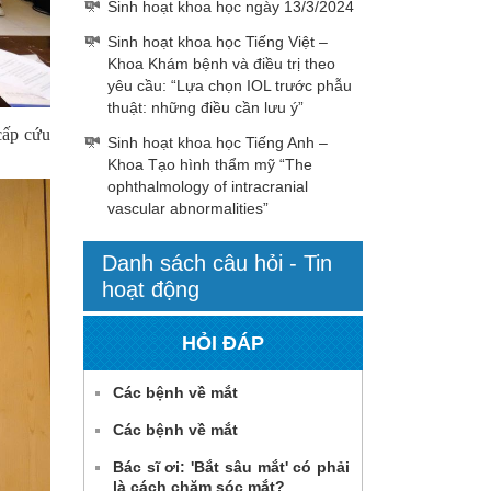
Sinh hoạt khoa học ngày 13/3/2024
Sinh hoạt khoa học Tiếng Việt –
Khoa Khám bệnh và điều trị theo
yêu cầu: “Lựa chọn IOL trước phẫu
thuật: những điều cần lưu ý”
cấp cứu
Sinh hoạt khoa học Tiếng Anh –
Khoa Tạo hình thẩm mỹ “The
ophthalmology of intracranial
vascular abnormalities”
Danh sách câu hỏi - Tin
hoạt động
HỎI ĐÁP
Các bệnh về mắt
Các bệnh về mắt
Bác sĩ ơi: 'Bắt sâu mắt' có phải
là cách chăm sóc mắt?