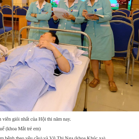
viên giỏi nhất của Hội thi năm nay.
ế (khoa Mắt trẻ em)
ám bệnh theo yêu cầu) và Vũ Thị Nga (khoa Khúc xạ)