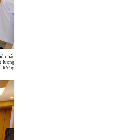
môn bác
t lượng
t lượng