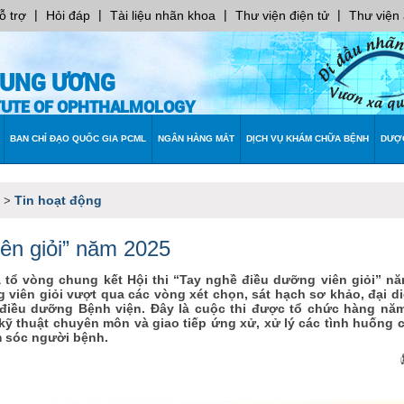
|
|
|
|
ỗ trợ
Hỏi đáp
Tài liệu nhãn khoa
Thư viện điện tử
Thư viện
RUNG ƯƠNG
ITUTE OF OPHTHALMOLOGY
BAN CHỈ ĐẠO QUỐC GIA PCML
NGÂN HÀNG MẮT
DỊCH VỤ KHÁM CHỮA BỆNH
DƯỢ
Tin hoạt động
>
iên giỏi” năm 2025
 tổ vòng chung kết Hội thi “Tay nghề điều dưỡng viên giỏi” n
 viên giỏi vượt qua các vòng xét chọn, sát hạch sơ khảo, đại d
 điều dưỡng Bệnh viện. Đây là cuộc thi được tổ chức hàng nă
 kỹ thuật chuyên môn và giao tiếp ứng xử, xử lý các tình huống 
m sóc người bệnh.