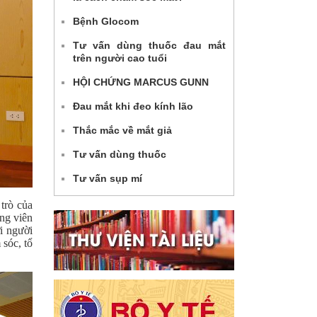
Bệnh Glocom
Tư vấn dùng thuốc đau mắt
trên người cao tuổi
HỘI CHỨNG MARCUS GUNN
Đau mắt khi đeo kính lão
Thắc mắc về mắt giả
Tư vấn dùng thuốc
Tư vấn sụp mí
trò của
ỡng viên
i người
sóc, tổ