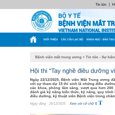
|
Tin tức
H
BỘ Y TẾ
BỆNH VIỆN MẮT T
VIETNAM NATIONAL INST
TRANG
GIỚI THIỆU
CÁC CÂU LẠC BỘ
KHOA HỌC - ĐÀO TẠO
CHỦ
Bệnh viện mắt trung ương
Tin tức - Sự kiện
>
Hội thi “Tay nghề điều dưỡng v
Ngày 22/12/2025, Bệnh viện Mắt Trung ương đã
với sự tham dự 15 thí sinh là những điều dưỡng
các khoa, phòng lâm sàng, vượt qua hơn 200
đánh giá kỹ năng kiến thức, kỹ năng, quy trình
điều dưỡng, kỹ thuật viên Bệnh viện trong chă
Ngày đăng
: 25/12/2025
Xem với cỡ chữ