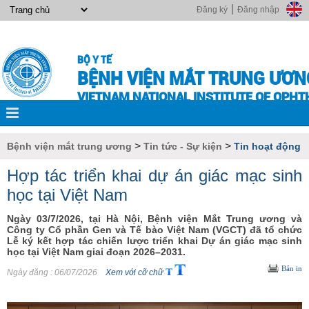
|
Đăng ký
Đăng nhập
BỘ Y TẾ
BỆNH VIỆN MẮT TRUNG ƯƠN
VIETNAM NATIONAL INSTITUTE OF OPH
>
>
Bệnh viện mắt trung ương
Tin tức - Sự kiện
Tin hoạt động
Hợp tác triển khai dự án giác mạc sinh
học tại Việt Nam
Ngày 03/7/2026, tại Hà Nội, Bệnh viện Mắt Trung ương và
Công ty Cổ phần Gen và Tế bào Việt Nam (VGCT) đã tổ chức
Lễ ký kết hợp tác chiến lược triển khai Dự án giác mạc sinh
học tại Việt Nam giai đoạn 2026–2031.
Bản in
Ngày đăng
: 06/07/2026
Xem với cỡ chữ