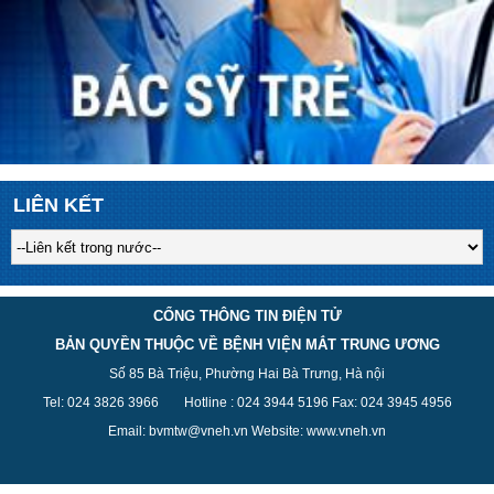
LIÊN KẾT
CỔNG THÔNG TIN ĐIỆN TỬ
BẢN QUYỀN THUỘC VỀ BỆNH VIỆN MẮT TRUNG ƯƠNG
Số 85 Bà Triệu, Phường Hai Bà Trưng, Hà nội
Tel: 024 3826 3
966
Hotline : 024 3944 5
196
Fax: 024 3945 4956
Email: bvmtw@vneh.vn Website: www.vneh.vn