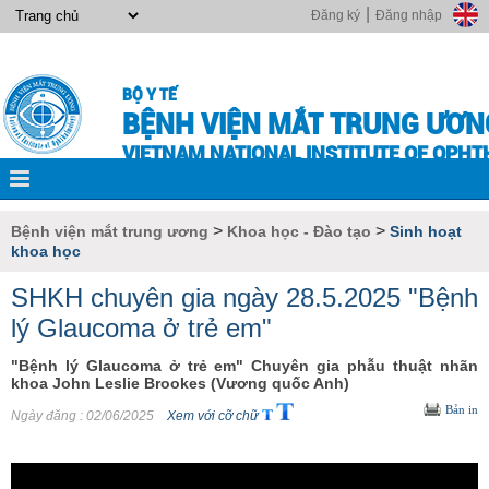
|
Đăng ký
Đăng nhập
BỘ Y TẾ
BỆNH VIỆN MẮT TRUNG ƯƠN
VIETNAM NATIONAL INSTITUTE OF OPH
>
>
Bệnh viện mắt trung ương
Khoa học - Đào tạo
Sinh hoạt
khoa học
SHKH chuyên gia ngày 28.5.2025 "Bệnh
lý Glaucoma ở trẻ em"
"Bệnh lý Glaucoma ở trẻ em" Chuyên gia phẫu thuật nhãn
khoa John Leslie Brookes (Vương quốc Anh)
Bản in
Ngày đăng
: 02/06/2025
Xem với cỡ chữ