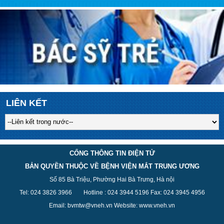
LIÊN KẾT
CỔNG THÔNG TIN ĐIỆN TỬ
BẢN QUYỀN THUỘC VỀ BỆNH VIỆN MẮT TRUNG ƯƠNG
Số 85 Bà Triệu, Phường Hai Bà Trưng, Hà nội
Tel: 024 3826 3
966
Hotline : 024 3944 5
196
Fax: 024 3945 4956
Email: bvmtw@vneh.vn Website: www.vneh.vn