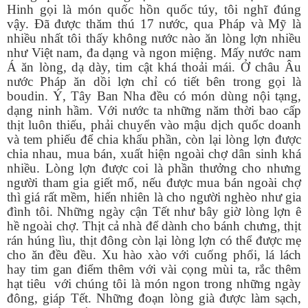
Hinh gọi là món quốc hồn quốc túy, tôi nghĩ đúng
vậy. Đã được thăm thú 17 nước, qua Pháp và Mỹ là
nhiều nhất tôi thấy không nước nào ăn lòng lợn nhiều
như Việt nam, đa dạng và ngon miệng. Mấy nước nam
Á ăn lòng, dạ dày, tim cật khá thoải mái. Ở châu Âu
nước Pháp ăn dồi lợn chỉ có tiết bên trong gọi là
boudin. Ý, Tây Ban Nha đều có món dùng nội tạng,
dạng ninh hầm. Với nước ta những năm thời bao cấp
thịt luôn thiếu, phải chuyển vào mậu dịch quốc doanh
và tem phiếu để chia khẩu phần, còn lại lòng lợn được
chia nhau, mua bán, xuất hiện ngoài chợ dân sinh khá
nhiều. Lòng lợn được coi là phần thưởng cho nhưng
người tham gia giết mổ, nếu được mua bán ngoài chợ
thì giá rất mềm, hiển nhiên là cho người nghèo như gia
đình tôi. Những ngày cận Tết như bây giờ lòng lợn ê
hề ngoài chợ. Thịt cả nhà để dành cho bánh chưng, thịt
rán húng lìu, thịt đông còn lại lòng lợn có thể được mẹ
cho ăn đều đều. Xu hào xào với cuống phổi, lá lách
hay tim gan điểm thêm với vài cọng mùi ta, rắc thêm
hạt tiêu với chúng tôi là món ngon trong những ngày
đông, giáp Tết. Những đoạn lòng già được làm sạch,