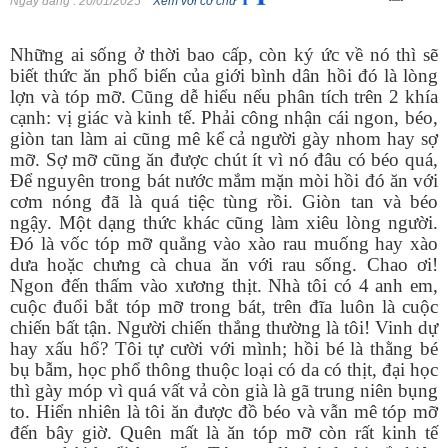
Ngày đăng
: 20/01/2025
Xem với cỡ chữ
Những ai sống ở thời bao cấp, còn ký ức về nó thì sẽ
biết thức ăn phổ biến của giới bình dân hồi đó là lòng
lợn và tóp mỡ. Cũng dễ hiểu nếu phân tích trên 2 khía
cạnh: vị giác và kinh tế. Phải công nhận cái ngon, béo,
giòn tan làm ai cũng mê kể cả người gày nhom hay sợ
mỡ. Sợ mỡ cũng ăn được chút ít vì nó đâu có béo quá,
Để nguyên trong bát nước mắm mặn mòi hồi đó ăn với
cơm nóng đã là quá tiệc tùng rồi. Giòn tan và béo
ngậy. Một dạng thức khác cũng làm xiêu lòng người.
Đó là vốc tóp mỡ quẳng vào xào rau muống hay xào
dưa hoặc chưng cà chua ăn với rau sống. Chao ơi!
Ngon đến thấm vào xương thịt. Nhà tôi có 4 anh em,
cuộc đuổi bắt tóp mỡ trong bát, trên đĩa luôn là cuộc
chiến bất tận. Người chiến thắng thường là tôi! Vinh dự
hay xấu hổ? Tôi tự cười với mình; hồi bé là thằng bé
bụ bẫm, học phổ thông thuộc loại có da có thịt, đại học
thì gày móp vì quá vất vả còn già là gã trung niên bụng
to. Hiển nhiên là tôi ăn được đồ béo và vẫn mê tóp mỡ
đến bây giờ. Quên mất là ăn tóp mỡ còn rất kinh tế