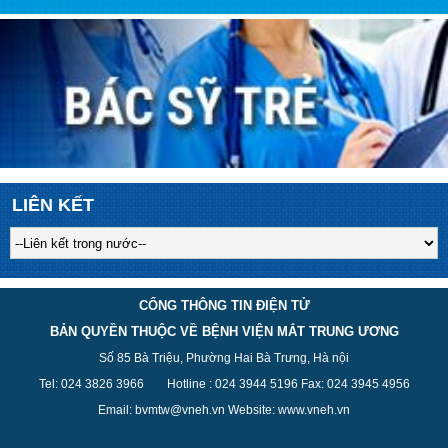
LIÊN KẾT
CỔNG THÔNG TIN ĐIỆN TỬ
BẢN QUYỀN THUỘC VỀ BỆNH VIỆN MẮT TRUNG ƯƠNG
Số 85 Bà Triệu, Phường Hai Bà Trưng, Hà nội
Tel: 024 3826 3
966
Hotline : 024 3944 5
196
Fax: 024 3945 4956
Email: bvmtw@vneh.vn Website: www.vneh.vn