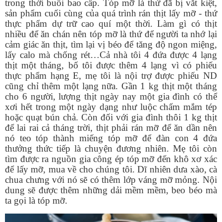
trong thời buổi bao cấp. Tóp mỡ là thứ đã bị vắt kiệt,
sản phẩm cuối cùng của quá trình rán thịt lấy mỡ - thứ
thực phẩm dự trữ cao quí một thời. Làm gì có thịt
nhiều để ăn chán nên tóp mỡ là thứ để người ta nhớ lại
cảm giác ăn thịt, tìm lại vị béo để tăng độ ngon miệng,
lấy calo mà chống rét…Cả nhà tôi 4 đứa được 4 lạng
thịt một tháng, bố tôi được thêm 4 lạng vì có phiếu
thực phẩm hạng E, mẹ tôi là nội trợ được phiếu ND
cũng chỉ thêm một lạng nữa. Gần 1 kg thịt một tháng
cho 6 người, lượng thịt ngày nay một gia đình có thể
xơi hết trong một ngày dạng như luộc chấm mắm tép
hoặc quạt bún chả. Còn đối với gia đình thôi 1 kg thịt
để lai rai cả tháng trời, thịt phải rán mỡ để ăn dần nên
nó teo tóp thành miếng tóp mỡ để đàn con 4 đứa
thưởng thức tiếp là chuyện đương nhiên. Mẹ tôi còn
tìm được ra nguồn gia công ép tóp mỡ đến khô xơ xác
để lấy mỡ, mua về cho chúng tôi. Dĩ nhiên dưa xào, cà
chua chưng với nó sẽ có thêm lớp váng mỡ mỏng. Nội
dung sẽ được thêm những dải mềm mềm, beo béo mà
ta gọi là tóp mỡ.