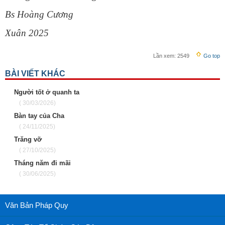
Bs Hoàng Cương
Xuân 2025
Lần xem:
2549
Go top
BÀI VIẾT KHÁC
Người tốt ở quanh ta
( 30/03/2026)
Bàn tay của Cha
( 24/11/2025)
Trăng vỡ
( 27/10/2025)
Tháng năm đi mãi
( 30/06/2025)
Văn Bản Pháp Quy