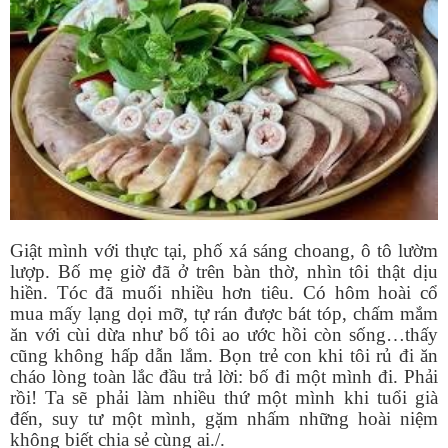
Giật mình với thực tại, phố xá sáng choang, ô tô lườm
lượp. Bố mẹ giờ đã ở trên bàn thờ, nhìn tôi thật dịu
hiền. Tóc đã muối nhiều hơn tiêu. Có hôm hoài cổ
mua mấy lạng dọi mỡ, tự rán được bát tóp, chấm mắm
ăn với cùi dừa như bố tôi ao ước hồi còn sống…thấy
cũng không hấp dẫn lắm. Bọn trẻ con khi tôi rủ đi ăn
cháo lòng toàn lắc đầu trả lời: bố đi một mình đi. Phải
rồi! Ta sẽ phải làm nhiều thứ một mình khi tuổi già
đến, suy tư một mình, gặm nhấm những hoài niệm
không biết chia sẻ cùng ai./.