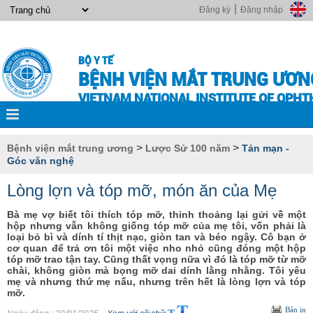
|
Đăng ký
Đăng nhập
BỘ Y TẾ
BỆNH VIỆN MẮT TRUNG ƯƠN
VIETNAM NATIONAL INSTITUTE OF OPH
>
>
Bệnh viện mắt trung ương
Lược Sử 100 năm
Tản mạn -
Góc văn nghệ
Lòng lợn và tóp mỡ, món ăn của Mẹ
Bà mẹ vợ biết tôi thích tóp mỡ, thỉnh thoảng lại gửi về một
hộp nhưng vẫn không giống tóp mỡ của mẹ tôi, vốn phải là
loại bỏ bì và dính tí thịt nạc, giòn tan và béo ngậy. Cô bạn ở
cơ quan để trả ơn tôi một việc nho nhỏ cũng đóng một hộp
tóp mỡ trao tận tay. Cũng thất vọng nữa vì đó là tóp mỡ từ mỡ
chài, không giòn mà bọng mỡ dai dính lằng nhằng. Tôi yêu
mẹ và nhưng thứ mẹ nấu, nhưng trên hết là lòng lợn và tóp
mỡ.
Bản in