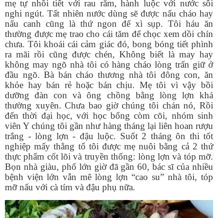
mẹ tự nhồi tiết với rau răm, hành luộc với nước sôi
nghi ngút. Tất nhiên nước dùng sẽ được nấu cháo hay
nấu canh cũng là thứ ngon để xì sụp. Tôi háu ăn
thường được mẹ trao cho cái tăm để chọc xem dồi chín
chưa. Tôi khoái cái cảm giác đó, bong bóng tiết phình
ra mãi rồi cũng được chén, Không biết là may hay
không may ngõ nhà tôi có hàng cháo lòng trấn giữ ở
đầu ngõ. Bà bán cháo thương nhà tôi đông con, ăn
khỏe hay bán rẻ hoặc bán chịu. Mẹ tôi vì vậy bồi
dưỡng đàn con và ông chồng bằng lòng lợn khá
thường xuyên. Chưa bao giờ chúng tôi chán nó, Rồi
đến thời đại học, với học bổng còm cõi, nhóm sinh
viên Y chúng tôi gần như hàng tháng lại liên hoan rượu
trắng - lòng lợn - đậu luộc. Suốt 2 tháng ôn thi tốt
nghiệp mấy thằng tổ tôi được mẹ nuôi bằng cả 2 thứ
thực phẩm cốt lõi và truyền thống: lòng lợn và tóp mỡ.
Bọn nhà giàu, phố lớn giờ đã gần 60, bác sĩ của nhiều
bệnh viện lớn vẫn mê lòng lợn “cao su” nhà tôi, tóp
mỡ nấu với cà tím và đậu phụ nữa.