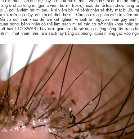
ớp nước mắt, hạn chế sự bay hơi của nước mắt. Viêm bờ mi có thể do các y
hường ở chân lông mi (gọi là viêm bờ mi trước) hoặc do rối loạn chức năng t
p,..) gọi là viêm bờ mi sau. Khi viêm bờ mi bệnh nhân sẽ thấy mắt bị đỏ, n
 khi mới ngủ dậy, đôi khi có dính bờ mi. Các phương pháp điều trị viêm bờ
đến cơ sở nhãn khoa để làm xét nghiệm vi sinh tìm nguyên nhân gây bệnh
ất quan trọng, bệnh nhân có thể làm sạch mi tại các cơ sở nhãn khoa hoặc tự
soft hay TTO SWAB), hay đơn giản hơn là sử dụng miếng bông tẩy trang 
sinh mi: mắt nhắm nhẹ, rửa sạch tay bằng xà phòng, quấn miếng gạc vào ngó