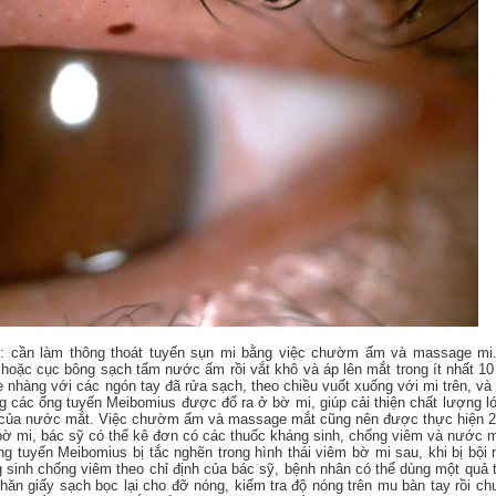
i): cần làm thông thoát tuyến sụn mi bằng việc chườm ấm và massage mi
oặc cục bông sạch tẩm nước ấm rồi vắt khô và áp lên mắt trong ít nhất 10
 nhàng với các ngón tay đã rửa sạch, theo chiều vuốt xuống với mi trên, và 
òng các ống tuyến Meibomius được đổ ra ở bờ mi, giúp cải thiện chất lượng 
 của nước mắt. Việc chườm ấm và massage mắt cũng nên được thực hiện 2
êm bờ mi, bác sỹ có thể kê đơn có các thuốc kháng sinh, chống viêm và nước 
ng tuyến Meibomius bị tắc nghẽn trong hình thái viêm bờ mi sau, khi bị bội 
 sinh chống viêm theo chỉ định của bác sỹ, bệnh nhân có thể dùng một quả 
khăn giấy sạch bọc lại cho đỡ nóng, kiểm tra độ nóng trên mu bàn tay rồi c