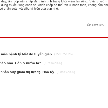
day, ấn, bóp nặn chắp để tránh tình trạng khối viêm lan rộng. Việc chườm
dung thuốc đúng cách sẽ khiến chắp có thể tan đi hoàn toàn, không cần phả
ó chẩn đoán và điều trị hiệu quả bạn nhé.
Lần xem:
2072
mắc bệnh lý Mắt do tuyến giáp
( 22/07/2026)
háo hoa. Còn ở nước ta?
( 07/07/2026)
nhân suy giảm thị lực tại Hoa Kỳ
( 08/06/2026)