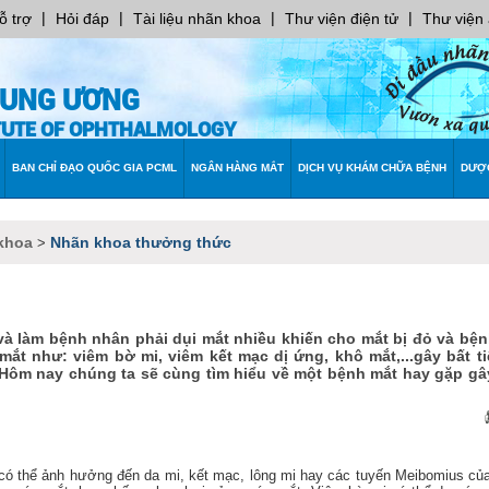
|
|
|
|
ỗ trợ
Hỏi đáp
Tài liệu nhãn khoa
Thư viện điện tử
Thư viện
RUNG ƯƠNG
ITUTE OF OPHTHALMOLOGY
BAN CHỈ ĐẠO QUỐC GIA PCML
NGÂN HÀNG MẮT
DỊCH VỤ KHÁM CHỮA BỆNH
DƯỢ
khoa
Nhãn khoa thưởng thức
>
ỏ
và làm bệnh nhân phải dụi mắt nhiều khiến cho mắt bị đỏ và bệ
ắt như: viêm bờ mi, viêm kết mạc dị ứng, khô mắt,...gây bất t
p. Hôm nay chúng ta sẽ cùng tìm hiểu về một bệnh mắt hay gặp g
 có thể ảnh hưởng đến da mi, kết mạc, lông mi hay các tuyến Meibomius củ