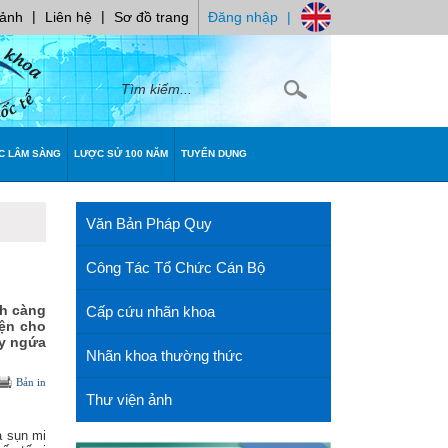
|
|
 ảnh
Liên hệ
Sơ đồ trang
Đăng nhập
|
C LÂM SÀNG
LƯỢC SỬ 100 NĂM
TUYỂN DỤNG
Văn Bản Pháp Quy
Công Tác Tổ Chức Cán Bộ
nh càng
Cấp cứu nhãn khoa
iện cho
ây ngứa
Nhãn khoa thường thức
Bản in
Thư viện ảnh
a sụn mi