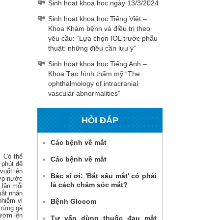
Sinh hoạt khoa học ngày 13/3/2024
Sinh hoạt khoa học Tiếng Việt –
Khoa Khám bệnh và điều trị theo
yêu cầu: “Lựa chọn IOL trước phẫu
thuật: những điều cần lưu ý”
Sinh hoạt khoa học Tiếng Anh –
Khoa Tạo hình thẩm mỹ “The
ophthalmology of intracranial
vascular abnormalities”
HỎI ĐÁP
Các bệnh về mắt
. Có thể
Các bệnh về mắt
 phút để
vuốt lên
Bác sĩ ơi: 'Bắt sâu mắt' có phải
lớp nước
là cách chăm sóc mắt?
 lần mỗi
mắt nhân
nhiễm vi
Bệnh Glocom
trứng gà
hườm lên
Tư vấn dùng thuốc đau mắt