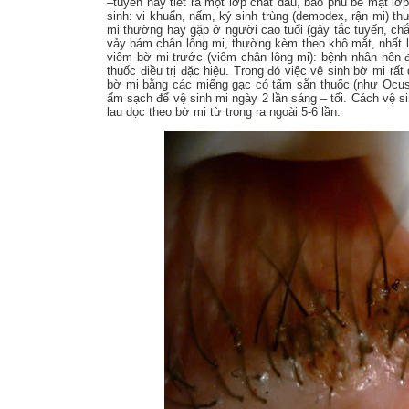
–tuyến này tiết ra một lớp chất dầu, bao phủ bề mặt l
sinh: vi khuẩn, nấm, ký sinh trùng (demodex, rận mi) t
mi thường hay gặp ở người cao tuổi (gây tắc tuyến, chắ
vảy bám chân lông mi, thường kèm theo khô mắt, nhất là
viêm bờ mi trước (viêm chân lông mi): bệnh nhân nên 
thuốc điều trị đặc hiệu. Trong đó việc vệ sinh bờ mi r
bờ mi bằng các miếng gạc có tẩm sẵn thuốc (như Ocu
ấm sạch để vệ sinh mi ngày 2 lần sáng – tối. Cách vệ 
lau dọc theo bờ mi từ trong ra ngoài 5-6 lần.