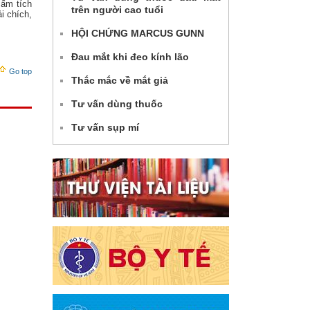
 ấm tích
trên người cao tuổi
i chích,
HỘI CHỨNG MARCUS GUNN
Đau mắt khi đeo kính lão
Go top
Thắc mắc về mắt giả
Tư vấn dùng thuốc
Tư vấn sụp mí