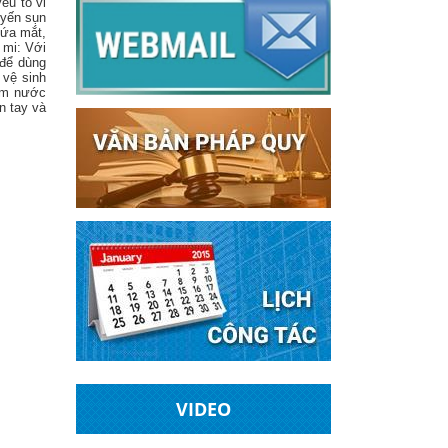
ếu tố vi
uyến sụn
gứa mắt,
 mi: Với
 để dùng
 vệ sinh
tẩm nước
n tay và
VIDEO