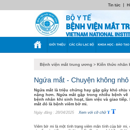
|
Tin tức
H
BỘ Y TẾ
BỆNH VIỆN MẮT T
VIETNAM NATIONAL INST
TRANG
GIỚI THIỆU
CÁC CÂU LẠC BỘ
KHOA HỌC - ĐÀO TẠO
CHỦ
Bệnh viện mắt trung ương
Kiến thức nhãn 
>
Ngứa mắt - Chuyện không nh
Ngứa mắt là triệu chứng hay gặp gây khó chịu 
nặng hơn. Ngứa mắt gặp trong nhiều bệnh về m
bệnh nhân khi sinh hoạt, làm việc và giao tiế
mắt đó là bệnh viêm bờ mi.
Ngày đăng
: 28/04/2025
Xem với cỡ chữ
Viêm bờ mi là một tình trạng viêm mãn tính của bờ mi,