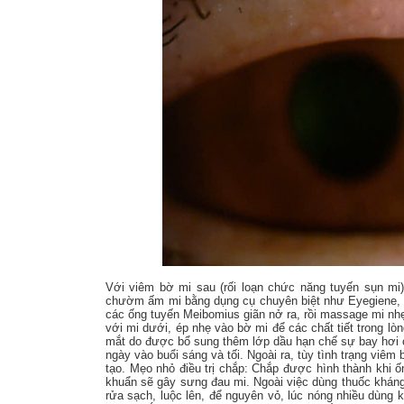
Với viêm bờ mi sau (rối loạn chức năng tuyến sụn m
chườm ấm mi bằng dụng cụ chuyên biệt như Eyegiene, h
các ống tuyến Meibomius giãn nở ra, rồi massage mi nhẹ
với mi dưới, ép nhẹ vào bờ mi để các chất tiết trong l
mắt do được bổ sung thêm lớp dầu hạn chế sự bay hơi
ngày vào buổi sáng và tối. Ngoài ra, tùy tình trạng vi
tạo. Mẹo nhỏ điều trị chắp: Chắp được hình thành khi ố
khuẩn sẽ gây sưng đau mi. Ngoài việc dùng thuốc kháng
rửa sạch, luộc lên, để nguyên vỏ, lúc nóng nhiều dùng 