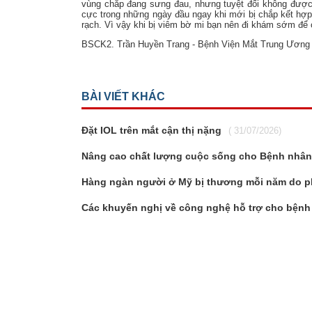
vùng chắp đang sưng đau, nhưng tuyệt đối không được 
cực trong những ngày đầu ngay khi mới bị chắp kết hợp 
rạch. Vì vậy khi bị viêm bờ mi bạn nên đi khám sớm để c
BSCK2. Trần Huyền Trang - Bệnh Viện Mắt Trung Ương
BÀI VIẾT KHÁC
Đặt IOL trên mắt cận thị nặng
( 31/07/2026)
Nâng cao chất lượng cuộc sống cho Bệnh nhân 
Hàng ngàn người ở Mỹ bị thương mỗi năm do p
Các khuyến nghị về công nghệ hỗ trợ cho bệnh 