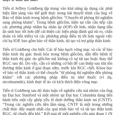
Tiến sĩ Jeffrey Goldberg tập trung vào khả năng áp dụng các phát
hiện lâm sàng vào thế giới thực trong bài thuyết trình của ông về
Bảo vệ thần kinh trong bệnh glôcôm: “Chuyển từ phòng thí nghiệm
sang phòng khám". Trong bệnh glôcôm, hiện tại vẫn cần tiếp cận
các phương pháp nhằm hạ nhãn áp (IOP) tốt hơn, nhận dạng dấu
ấn sinh học tốt hơn (để cải thiện các biện pháp đánh giá rủi ro, chẩn
đoán và tiến triển) và các phương pháp điều trị tốt hơn ngoài việc
chỉ hạ IOP, bao gồm bảo vệ thần kinh, tái tạo và trợ giúp thần kinh.
Tiến sĩ Goldberg cho biết: Các tế bào hạch võng mạc và các tế bào
thần kinh thị giác thoái hóa trong bệnh glôcôm, dẫn đến bệnh lý
thần kinh thị giác do glôcôm mà không có sự tái tạo hoặc thay thế
RGC sau đó. Do vậy, cần có những cơ hội để can thiệp sau khi tổn
thương thần kinh ở giai đoạn sớm, trước khi RGC chết. Khoa học
về bảo vệ thần kinh có thể chuyển "từ phòng thí nghiệm đến phòng
khám" với các phương pháp điều trị như thuốc (ví dụ,
nicotinamide), kính thực tế ảo và kích thích điện võng mạc.
Tiến sĩ Goldberg sau đó thảo luận về nghiên cứu mà nhóm của ông
tại Đại học Stanford và một nhóm tại Đại học Columbia đang tiến
hành trên một cấy ghép yếu tố dinh dưỡng thần kinh mi (CNTF).
“Trong các nghiên cứu tiền lâm sàng, CNTF là một trong những
chất thúc đẩy mạnh nhất của quá trình bảo vệ và tái tạo thần kinh
RGC, từ chuột đến khỉ.” Kết quả từ một nghiên cứu giai đoạn 1 (N