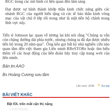
RGC trong các mô hình có liên quan đến lâm sàng
Đạt được sự hình thành khớp thần kinh chức năng giữa các
nhánh RGC của người hiến tặng và các tế bào thần kinh võng
mạc của vật chủ ở lớp rối trong như là một tiến bộ chính trong
lĩnh vực này.
Tiến sĩ Johnson lạc quan về tương lai khi nói rằng "Chúng ta vẫn
còn chặng đường dài phía trước, nhưng chúng ta đã đạt được nhiều
tiến bộ trong 20 năm qua". Ông kêu gọi bất kỳ nhà nghiên cứu nào
quan tâm đến việc tham gia Liên minh RReSTORe hoặc tìm hiểu
thêm về các hoạt động của liên đoàn hãy truy cập trang web của
liên minh.
Bản tin AAO
Bs Hoàng Cương sưu tầm
Lần xem:
2036
Go top
BÀI VIẾT KHÁC
Đặt IOL trên mắt cận thị nặng
( 31/07/2026)