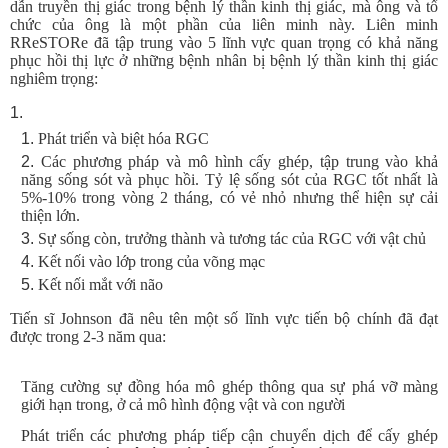
dẫn truyền thị giác trong bệnh lý thần kinh thị giác, mà ông và tổ
chức của ông là một phần của liên minh này. Liên minh
RReSTORe đã tập trung vào 5 lĩnh vực quan trọng có khả năng
phục hồi thị lực ở những bệnh nhân bị bệnh lý thần kinh thị giác
nghiêm trọng:
Phát triển và biệt hóa RGC
Các phương pháp và mô hình cấy ghép, tập trung vào khả
năng sống sót và phục hồi. Tỷ lệ sống sót của RGC tốt nhất là
5%-10% trong vòng 2 tháng, có vẻ nhỏ nhưng thể hiện sự cải
thiện lớn.
Sự sống còn, trưởng thành và tương tác của RGC với vật chủ
Kết nối vào lớp trong của võng mạc
Kết nối mắt với não
Tiến sĩ Johnson đã nêu tên một số lĩnh vực tiến bộ chính đã đạt
được trong 2-3 năm qua:
Tăng cường sự đồng hóa mô ghép thông qua sự phá vỡ màng
giới hạn trong, ở cả mô hình động vật và con người
Phát triển các phương pháp tiếp cận chuyển dịch để cấy ghép