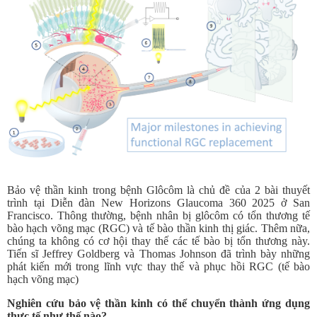
Bảo vệ thần kinh trong bệnh Glôcôm là chủ đề của 2 bài thuyết
trình tại Diễn đàn New Horizons Glaucoma 360 2025 ở San
Francisco. Thông thường, bệnh nhân bị glôcôm có tổn thương tế
bào hạch võng mạc (RGC) và tế bào thần kinh thị giác. Thêm nữa,
chúng ta không có cơ hội thay thế các tế bào bị tổn thương này.
Tiến sĩ Jeffrey Goldberg và Thomas Johnson đã trình bày những
phát kiến mới trong lĩnh vực thay thế và phục hồi RGC (tế bào
hạch võng mạc)
Nghiên cứu bảo vệ thần kinh có thể chuyển thành ứng dụng
thực tế như thế nào?