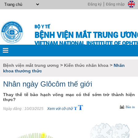
|
Đăng ký
Đăng nhập
BỘ Y TẾ
BỆNH VIỆN MẮT TRUNG ƯƠN
VIETNAM NATIONAL INSTITUTE OF OPH
>
>
Bệnh viện mắt trung ương
Kiến thức nhãn khoa
Nhãn
khoa thưởng thức
Nhân ngày Glôcôm thế giới
Thay thế tế bào hạch võng mạc có thể sớm trở thành hiện
thực?
Bản in
Ngày đăng
: 10/03/2025
Xem với cỡ chữ