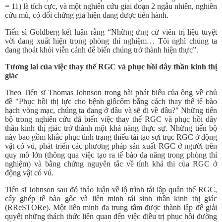
= 11) là tích cực, và một nghiên cứu giai đoạn 2 ngẫu nhiên, nghiên
cứu mù, có đối chứng giả hiện đang được tiến hành.
Tiến sĩ Goldberg kết luận rằng “Những ứng cử viên trị liệu tuyệt
vời đang xuất hiện trong phòng thí nghiệm… Tôi nghĩ chúng ta
đang thoát khỏi viễn cảnh để biến chúng trở thành hiện thực”.
Tương lai của việc thay thế RGC và phục hồi dây thần kinh thị
giác
Theo Tiến sĩ Thomas Johnson trong bài phát biểu của ông về chủ
đề "Phục hồi thị lực cho bệnh glôcôm bằng cách thay thế tế bào
hạch võng mạc, chúng ta đang ở đâu và sẽ đi về đâu?" Những tiến
bộ trong nghiên cứu đã biến việc thay thế RGC và phục hồi dây
thần kinh thị giác trở thành một khả năng thực sự. Những tiến bộ
này bao gồm khắc phục tình trạng thiếu tái tạo sợi trục RGC ở động
vật có vú, phát triển các phương pháp sản xuất RGC ở người trên
quy mô lớn (thông qua việc tạo ra tế bào đa năng trong phòng thí
nghiệm) và bằng chứng nguyên tắc về tính khả thi của RGC ở
động vật có vú.
Tiến sĩ Johnson sau đó thảo luận về lộ trình tái lập quần thể RGC,
cấy ghép tế bào gốc và liên minh tái sinh thần kinh thị giác
(RReSTORe). Một liên minh đa trung tâm được thành lập để giải
quyết những thách thức liên quan đến việc điều trị phục hồi đường