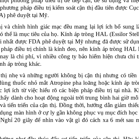
 một phương pháp điều trị dễ tiếp cận, dễ sử dụng và hiệ
 phương pháp điều trị kiểm soát cận thị đầu tiên được Cụ
) phê duyệt tại Mỹ.
ị và chỉnh hình giác mạc đều mang lại lợi ích bổ sung l
thể là mục tiêu của họ. Kính áp tròng HAL (Essilor Stelle
ới nhất được FDA phê duyệt tại Mỹ nhưng đã được sử dụn
 pháp điều trị chính là kính đeo, nên kính áp tròng HAL 
nay là chi phí, vì nhiều công ty bảo hiểm hiện chưa chi t
ính áp tròng khác.
hị nhẹ và những người không bị cận thị nhưng có tiền 
 dùng thuốc nhỏ mắt
A
tropine pha loãng hoặc kính áp trò
 lợi ích từ việc hiểu rõ các biện pháp điều trị tại nhà. 
 thấy dành cho hoạt động ngoài trời trung bình hai giờ mỗ
và tiến triển của cận thị. Đồng thời, hướng dẫn giảm thiể
ử dụng màn hình ở cự ly gần không phục vụ mục đích học 
Nghỉ 20 giây để nhìn vào vật gì đó cách xa 6 mét sau 
ường như đều thúc đẩy sự tiến triển của cận thị. Hãy 