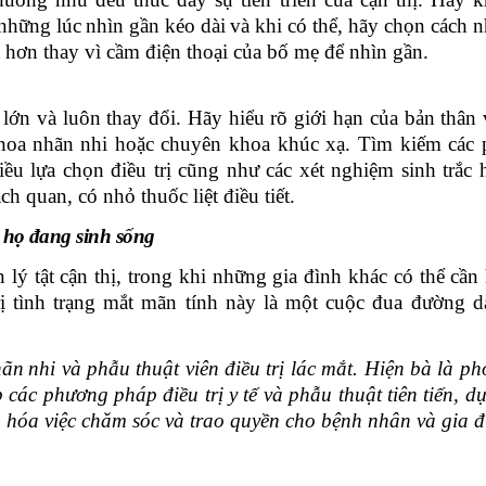
 những lúc
nhìn gần kéo dài
và khi có thể, hãy chọn cách n
hơn thay vì cầm điện thoại của bố mẹ
để nhìn
gần.
ng lớn và luôn thay đổi. Hãy hiểu rõ giới hạn của bản thân
hoa nhãn
nhi hoặc chuyên khoa
khúc xạ
. Tìm kiếm các
iều lựa chọn điều trị cũng như các xét nghiệm sinh trắc 
ch quan, có
nhỏ thuốc
liệt điều tiết.
i họ đang sinh sống
lý tật cận thị, trong khi những gia đình khác có thể cần 
ị tình trạng mắt mãn tính này là một cuộc đua đường d
hãn
nhi và phẫu thuật viên điều trị lác mắt. Hiện bà là ph
các phương pháp điều trị y tế và phẫu thuật tiên tiến, dự
hóa việc chăm sóc và trao quyền cho bệnh nhân và gia đ