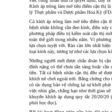
việc cùng nhau đưa ra quyết định, đây là
Kính áp tròng làm mờ tiêu điểm cận thị là
lý Thực phẩm và Dược phẩm Hoa Kỳ (FDA
Cả kính áp tròng làm mờ tiêu điểm cận th
bệnh nhân không cần đeo kính, điều này có 
phương pháp điều trị kiểm soát cận thị m
toàn thế giới trong nhiều năm. Vì phương
lựa chọn tuyệt vời. Rào cản lớn nhất hiện 
loại kính này, tương tự như các lựa chọn k
Những người mới được chẩn đoán bị cận t
đình nặng có thể chưa sẵn sàng hoặc cần
tiền. Tất cả bệnh nhân cận thị đều sẽ được
khích trẻ chơi ngoài trời. Bằng chứng cho
c
ó tác dụng bảo vệ chống lại sự khởi phát 
việc nhìn gần, chẳng hạn như thời gian s
khuyến khích áp dụng quy tắc 20/20/20 (
phút
học đọc
).
Bất kỳ hoạt động nhìn gần kéo dài nào d