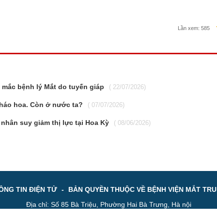
Lần xem:
585
mắc bệnh lý Mắt do tuyến giáp
( 22/07/2026)
háo hoa. Còn ở nước ta?
( 07/07/2026)
nhân suy giảm thị lực tại Hoa Kỳ
( 08/06/2026)
NG TIN ĐIỆN TỬ
-
BẢN QUYỀN THUỘC VỀ BỆNH VIỆN MẮT TR
Địa chỉ: Số 85 Bà Triệu, Phường Hai Bà Trưng, Hà nội