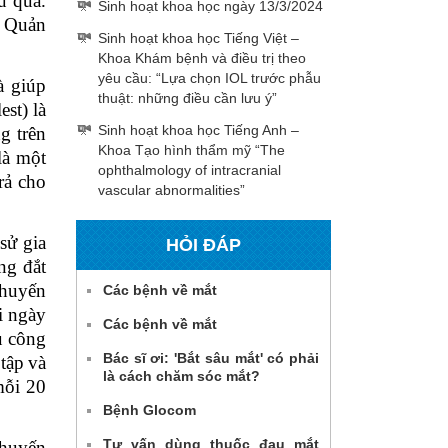
u quả.
Sinh hoạt khoa học ngày 13/3/2024
c Quản
Sinh hoạt khoa học Tiếng Việt –
Khoa Khám bệnh và điều trị theo
yêu cầu: “Lựa chọn IOL trước phẫu
à giúp
thuật: những điều cần lưu ý”
st) là
Sinh hoạt khoa học Tiếng Anh –
g trên
Khoa Tạo hình thẩm mỹ “The
là một
ophthalmology of intracranial
rả cho
vascular abnormalities”
sử gia
HỎI ĐÁP
ng đắt
Khuyến
Các bệnh về mắt
i ngày
Các bệnh về mắt
u công
Bác sĩ ơi: 'Bắt sâu mắt' có phải
tập
và
là cách chăm sóc mắt?
mỗi 20
Bệnh Glocom
Tư vấn dùng thuốc đau mắt
khuyến