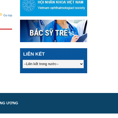
Go top
LIÊN KẾT
UNG ƯƠNG