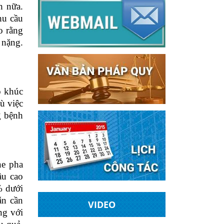
h nữa.
hu cầu
o rằng
 nặng.
o
khúc
ù việc
 bệnh
ne pha
ầu cao
% dưới
ẫn cần
VIDEO
ng với