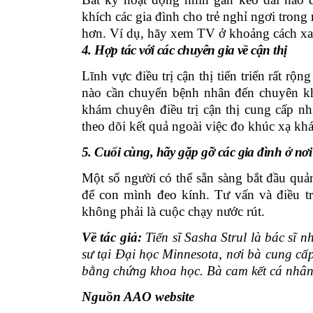
khích các gia đình cho trẻ nghỉ ngơi trong
hơn. Ví dụ, hãy xem TV ở khoảng cách xa 
4. Hợp tác với các chuyên gia về cận thị
Lĩnh vực điều trị
cận thị tiến triển rất rộ
nào cần chuyển bệnh nhân đến chuyên k
khám chuyên điều trị cận thị cung cấp nh
theo dõi kết quả ngoài việc đo khúc xạ
khá
5. Cuối cùng, hãy gặp gỡ các gia đình ở nơ
Một số người có thể sẵn sàng bắt đầu quản 
để con mình đeo kính. Tư vấn và điều tr
không phải
là cuộc
chạy nước rút.
Về tác giả:
Tiến sĩ Sasha Strul là bác sĩ n
sư tại Đại học Minnesota, nơi bà cung cấp 
bằng chứng khoa học. Bà cam kết cá nhân 
Nguồn AAO website