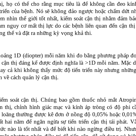
hị, họ có thể cho rằng mục tiêu là để không cần đeo kín
n triển của bệnh. Nó sẽ không đảo ngược hoặc chấm dứt n
m nhìn thế giới tốt nhất, kiểm soát cận thị nhằm đảm bả
ảm nguy cơ mất thị lực do các bệnh liên quan đến cận thị
ổng thể và đặt ra những kỳ vọng
khả thi
.
 khoảng 1D (diopter) mỗi năm khi đo bằng phương pháp
đ
n cận thị đáng kể được định nghĩa là >1D mỗi năm. Mặc d
ngay cả khi không thấy mức độ tiến triển này
nhưng những
 về cách quản lý cận thị.
kiểm soát cận thị. Chúng bao gồm thuốc nhỏ mắt
A
tropi
n thị, chỉnh hình giác mạc và kính áp tròng có độ phi c
a loãng thường được kê đơn ở nồng độ 0,05% hoặc 0,01
 hai năm để ngăn ngừa sự tiến triển cận thị tái phát. V
c nào là tốt nhất và để biết khi nào ngừng điều trị
. N
hư