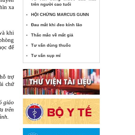
trên người cao tuổi
hìn xa
HỘI CHỨNG MARCUS GUNN
Đau mắt khi đeo kính lão
 và khi
Thắc mắc về mắt giả
 phòng
Tư vấn dùng thuốc
học để
Tư vấn sụp mí
hỗ trợ
ài chứ
ó giáo
a trên
ình.