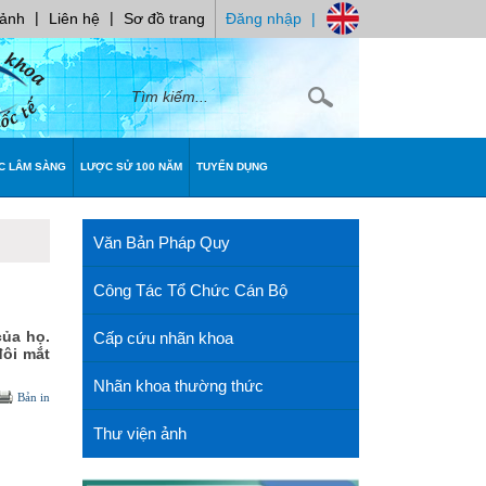
|
|
 ảnh
Liên hệ
Sơ đồ trang
Đăng nhập
|
C LÂM SÀNG
LƯỢC SỬ 100 NĂM
TUYỂN DỤNG
Văn Bản Pháp Quy
Công Tác Tổ Chức Cán Bộ
của họ.
Cấp cứu nhãn khoa
đôi mắt
Nhãn khoa thường thức
Bản in
Thư viện ảnh