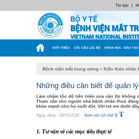
|
Tin tức
H
BỘ Y TẾ
BỆNH VIỆN MẮT T
VIETNAM NATIONAL INST
TRANG
GIỚI THIỆU
CÁC CÂU LẠC BỘ
KHOA HỌC - ĐÀO TẠO
CHỦ
Bệnh viện mắt trung ương
Kiến thức nhãn 
>
Những điều cần biết để quản lý 
Làm chậm tốc độ tiến triển của cận thị không c
Tham vấn cho người nhà bệnh nhân thoả đáng 
khỏe mạnh cho họ suốt đời. Với trẻ em dưới đây 
Ngày đăng
: 08/05/2026
Xem với cỡ chữ
1. Tư vấn về các mục tiêu thực tế