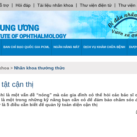
|
|
|
|
ỗ trợ
Hỏi đáp
Tài liệu nhãn khoa
Thư viện điện tử
Thư viện
RUNG ƯƠNG
ITUTE OF OPHTHALMOLOGY
BAN CHỈ ĐẠO QUỐC GIA PCML
NGÂN HÀNG MẮT
DỊCH VỤ KHÁM CHỮA BỆNH
DƯỢ
khoa
Nhãn khoa thưởng thức
>
tật cận thị
hỉ là một vấn đề “nóng” mà các gia đình có thể hỏi các bác sĩ 
là một trong những kỹ năng bạn cần có để đảm bảo chăm sóc 
là 5 điều cần biết để quản lý toàn diện cận thị