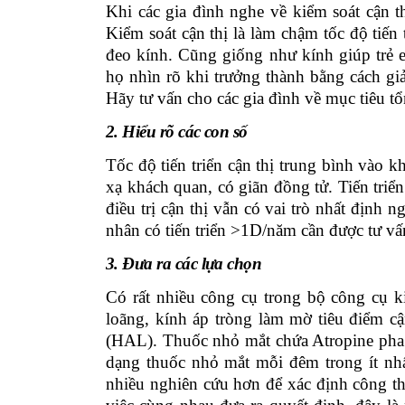
Khi các gia đình nghe về kiểm soát cận t
Kiểm soát cận thị là làm chậm tốc độ tiế
đeo kính. Cũng giống như kính giúp trẻ e
họ nhìn rõ khi trưởng thành bằng cách gi
Hãy tư vấn cho các gia đình về mục tiêu t
2. Hiểu rõ các con số
Tốc độ tiến triển cận thị trung bình vào
xạ
khách quan, có
giãn đồng tử. Tiến triể
điều trị cận thị vẫn có vai trò nhất định 
nhân có tiến triển >1D/năm cần được tư vấn
3. Đưa ra các lựa chọn
Có rất nhiều công cụ trong bộ công cụ 
loãng, kính áp tròng làm mờ tiêu điểm cậ
(HAL). Thuốc nhỏ mắt
chứa
A
tropine ph
dạng thuốc nhỏ mắt mỗi đêm trong ít nhất
nhiều nghiên cứu hơn để xác định công thứ