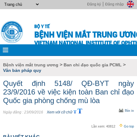
|
Đăng ký
Đăng nhập
BỘ Y TẾ
BỆNH VIỆN MẮT TRUNG ƯƠN
VIETNAM NATIONAL INSTITUTE OF OPH
>
>
Bệnh viện mắt trung ương
Ban chỉ đạo quốc gia PCML
Văn bản pháp quy
Quyết định 5148/ QĐ-BYT ngày
23/9/2016 về việc kiện toàn Ban chỉ đạo
Quốc gia phòng chống mù lòa
Bản in
Ngày đăng
: 23/09/2016
Xem với cỡ chữ
Lần xem:
40812
Go top