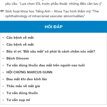
yêu cầu: “Lựa chọn IOL trước phẫu thuật: những điều cần lưu ý”
Sinh hoạt khoa học Tiếng Anh – Khoa Tạo hình thẩm mỹ “The
ophthalmology of intracranial vascular abnormalities”
HỎI ĐÁP
Các bệnh về mắt
Các bệnh về mắt
Bác sĩ ơi: 'Bắt sâu mắt' có phải là cách chăm sóc mắt?
Bệnh Glocom
Tư vấn dùng thuốc đau mắt trên người cao tuổi
HỘI CHỨNG MARCUS GUNN
Đau mắt khi đeo kính lão
Thắc mắc về mắt giả
Tư vấn dùng thuốc
Tư vấn sụp mí