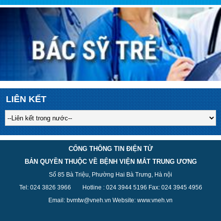
LIÊN KẾT
CỔNG THÔNG TIN ĐIỆN TỬ
BẢN QUYỀN THUỘC VỀ BỆNH VIỆN MẮT TRUNG ƯƠNG
Số 85 Bà Triệu, Phường Hai Bà Trưng, Hà nội
Tel: 024 3826 3
966
Hotline : 024 3944 5
196
Fax: 024 3945 4956
Email: bvmtw@vneh.vn Website: www.vneh.vn