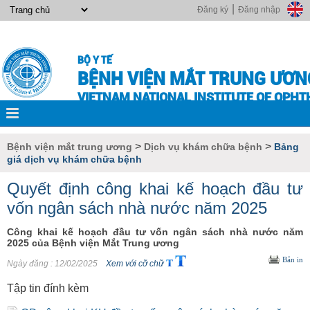
|
Đăng ký
Đăng nhập
BỘ Y TẾ
BỆNH VIỆN MẮT TRUNG ƯƠN
VIETNAM NATIONAL INSTITUTE OF OPH
>
>
Bệnh viện mắt trung ương
Dịch vụ khám chữa bệnh
Bảng
giá dịch vụ khám chữa bệnh
Quyết định công khai kế hoạch đầu tư
vốn ngân sách nhà nước năm 2025
Công khai kế hoạch đầu tư vốn ngân sách nhà nước năm
2025 của Bệnh viện Mắt Trung ương
Bản in
Ngày đăng
: 12/02/2025
Xem với cỡ chữ
Tập tin đính kèm