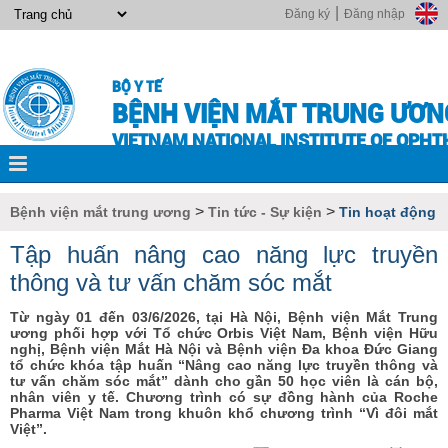
|
Đăng ký
Đăng nhập
BỘ Y TẾ
BỆNH VIỆN MẮT TRUNG ƯƠN
VIETNAM NATIONAL INSTITUTE OF OPH
>
>
Bệnh viện mắt trung ương
Tin tức - Sự kiện
Tin hoạt động
Tập huấn nâng cao năng lực truyền
thông và tư vấn chăm sóc mắt
Từ ngày 01 đến 03/6/2026, tại Hà Nội, Bệnh viện Mắt Trung
ương phối hợp với Tổ chức Orbis Việt Nam, Bệnh viện Hữu
nghị, Bệnh viện Mắt Hà Nội và Bệnh viện Đa khoa Đức Giang
tổ chức khóa tập huấn “Nâng cao năng lực truyền thông và
tư vấn chăm sóc mắt” dành cho gần 50 học viên là cán bộ,
nhân viên y tế. Chương trình có sự đồng hành của Roche
Pharma Việt Nam trong khuôn khổ chương trình “Vì đôi mắt
Việt”.