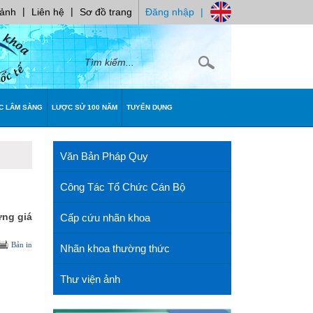
|
|
 ảnh
Liên hệ
Sơ đồ trang
Đăng nhập
|
C LÂM SÀNG
LƯỢC SỬ 100 NĂM
TUYỂN DỤNG
Văn Bản Pháp Quy
Công Tác Tổ Chức Cán Bộ
ựng giá
Cấp cứu nhãn khoa
Bản in
Nhãn khoa thường thức
Thư viện ảnh