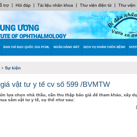
|
|
|
|
ỗ trợ
Hỏi đáp
Tài liệu nhãn khoa
Thư viện điện tử
Thư viện
RUNG ƯƠNG
ITUTE OF OPHTHALMOLOGY
BAN CHỈ ĐẠO QUỐC GIA PCML
NGÂN HÀNG MẮT
DỊCH VỤ KHÁM CHỮA BỆNH
DƯỢ
Sự kiện
>
 giá vật tư y tế cv số 599 /BVMTW
ức lựa chọn nhà thầu, cần thu thập báo giá để tham khảo, xây d
ua sắm vật tư y tế, cụ thể như sau: