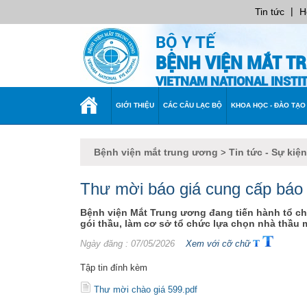
|
Tin tức
H
BỘ Y TẾ
BỆNH VIỆN MẮT T
VIETNAM NATIONAL INST
TRANG
GIỚI THIỆU
CÁC CÂU LẠC BỘ
KHOA HỌC - ĐÀO TẠO
CHỦ
Bệnh viện mắt trung ương
Tin tức - Sự kiện
>
Thư mời báo giá cung cấp báo
Bệnh viện Mắt Trung ương đang tiến hành tổ ch
gói thầu, làm cơ sở tổ chức lựa chọn nhà thầu m
Ngày đăng
: 07/05/2026
Xem với cỡ chữ
Tập tin đính kèm
Thư mời chào giá 599.pdf