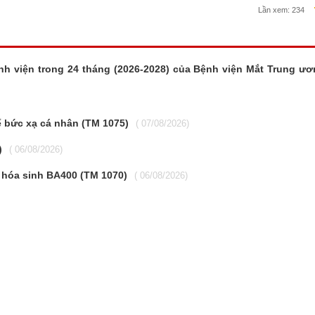
Lần xem:
234
nh viện trong 24 tháng (2026-2028) của Bệnh viện Mắt Trung ư
kế bức xạ cá nhân (TM 1075)
( 07/08/2026)
)
( 06/08/2026)
 hóa sinh BA400 (TM 1070)
( 06/08/2026)