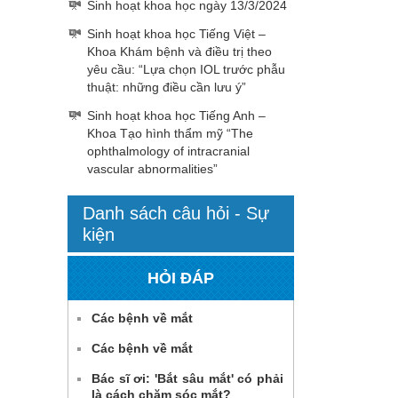
Sinh hoạt khoa học ngày 13/3/2024
Sinh hoạt khoa học Tiếng Việt –
Khoa Khám bệnh và điều trị theo
yêu cầu: “Lựa chọn IOL trước phẫu
thuật: những điều cần lưu ý”
Sinh hoạt khoa học Tiếng Anh –
Khoa Tạo hình thẩm mỹ “The
ophthalmology of intracranial
vascular abnormalities”
Danh sách câu hỏi - Sự
kiện
HỎI ĐÁP
Các bệnh về mắt
Các bệnh về mắt
Bác sĩ ơi: 'Bắt sâu mắt' có phải
là cách chăm sóc mắt?