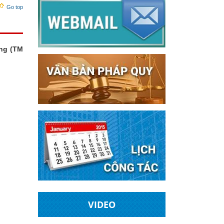
Go top
ơng (TM
VIDEO