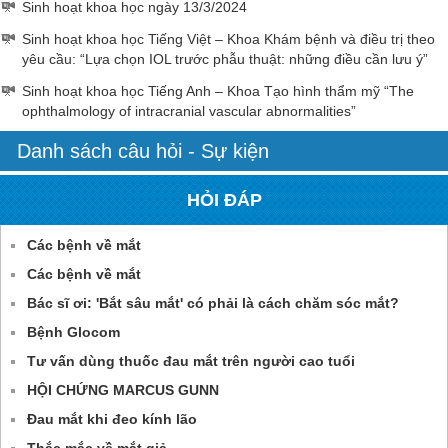
Sinh hoạt khoa học ngày 13/3/2024
Sinh hoạt khoa học Tiếng Việt – Khoa Khám bệnh và điều trị theo
yêu cầu: “Lựa chọn IOL trước phẫu thuật: những điều cần lưu ý”
Sinh hoạt khoa học Tiếng Anh – Khoa Tạo hình thẩm mỹ “The
ophthalmology of intracranial vascular abnormalities”
Danh sách câu hỏi - Sự kiện
HỎI ĐÁP
Các bệnh về mắt
Các bệnh về mắt
Bác sĩ ơi: 'Bắt sâu mắt' có phải là cách chăm sóc mắt?
Bệnh Glocom
Tư vấn dùng thuốc đau mắt trên người cao tuổi
HỘI CHỨNG MARCUS GUNN
Đau mắt khi đeo kính lão
Thắc mắc về mắt giả