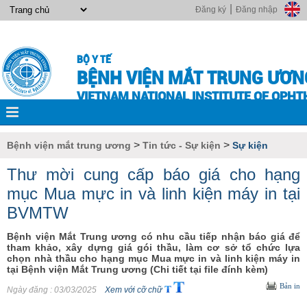
|
Đăng ký
Đăng nhập
BỘ Y TẾ
BỆNH VIỆN MẮT TRUNG ƯƠN
VIETNAM NATIONAL INSTITUTE OF OPH
>
>
Bệnh viện mắt trung ương
Tin tức - Sự kiện
Sự kiện
Thư mời cung cấp báo giá cho hạng
mục Mua mực in và linh kiện máy in tại
BVMTW
Bệnh viện Mắt Trung ương có nhu cầu tiếp nhận báo giá để
tham khảo, xây dựng giá gói thầu, làm cơ sở tổ chức lựa
chọn nhà thầu cho hạng mục Mua mực in và linh kiện máy in
tại Bệnh viện Mắt Trung ương (Chi tiết tại file đính kèm)
Bản in
Ngày đăng
: 03/03/2025
Xem với cỡ chữ