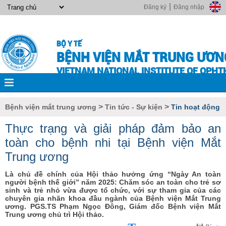
|
Đăng ký
Đăng nhập
BỘ Y TẾ
BỆNH VIỆN MẮT TRUNG ƯƠN
VIETNAM NATIONAL INSTITUTE OF OPH
>
>
Bệnh viện mắt trung ương
Tin tức - Sự kiện
Tin hoạt động
Thực trạng và giải pháp đảm bảo an
toàn cho bệnh nhi tại Bệnh viện Mắt
Trung ương
Là chủ đề chính của Hội thảo hưởng ứng “Ngày An toàn
người bệnh thế giới” năm 2025: Chăm sóc an toàn cho trẻ sơ
sinh và trẻ nhỏ vừa được tổ chức, với sự tham gia của các
chuyên gia nhãn khoa đầu ngành của Bệnh viện Mắt Trung
ương. PGS.TS Phạm Ngọc Đông, Giám đốc Bệnh viện Mắt
Trung ương chủ trì Hội thảo.