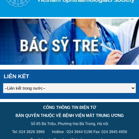
LIÊN KẾT
CỔNG THÔNG TIN ĐIỆN TỬ
BẢN QUYỀN THUỘC VỀ BỆNH VIỆN MẮT TRUNG ƯƠNG
Số 85 Bà Triệu, Phường Hai Bà Trưng, Hà nội
Tel: 024 3826 3
966
Hotline : 024 3944 5
196
Fax: 024 3945 4956