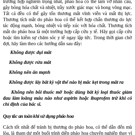
trường hợp nghiêm trọng nhất, pháo hoa có thể làm vỡ nhãn cầu,
gây bỏng hóa chất và nhiệt, trầy xước giác mạc và bong võng mạc
.
T
ất cả đều có thể gây tổn thương mắt vĩnh viễn và mất thị lực.
Thương tích mắt
do pháo hoa có thể kết hợp chấn thương do lực
tác động mạnh, bỏng nhiệt và tiếp xúc với hóa chất. Thương tích
mắt do pháo hoa là một trường hợp cấp cứu y tế. Hãy gọi
cấp cứu
hoặc tìm kiếm sự chăm sóc y tế ngay lập tức. Trong thời gian chờ
đợi, hãy làm theo các hướng dẫn sau
đây:
Không được dụi mắt
Không được rửa mắt
Không nên ấn mạnh
Không được lấy bất kỳ vật thể nào bị mắc kẹt trong mắt ra
Không nên bôi thuốc mỡ hoặc dùng bất kỳ loại thuốc giảm
đau làm loãng máu nào như aspirin hoặc ibuprofen trừ khi có
chỉ định của bác sĩ.
Quy tắc an toàn khi sử dụng pháo hoa
Cách tốt nhất để tránh bị thương do pháo hoa, có thể dẫn đến mù
lòa, là tham dự một buổi trình diễn pháo hoa chuyên nghiệp thay vì