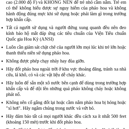
cao (2.000 độ F) và KHÔNG NÊN để trẻ nhỏ cầm nắm. Trẻ em
có thể không hiểu được sự nguy h
iểm của
pháo hoa và
không
hành động đúng mực khi sử dụng hoặc
phải làm gì
trong trường
hợp khẩn cấp.
Tất cả người sử dụng và người đứng xung quanh đều nên đeo
kính bảo hộ mắt
đáp ứng các tiêu chuẩn của Viện Tiêu chuẩn
Quốc gia Hoa Kỳ (ANSI)
Luôn cần
giám sát chặt chẽ của người lớn mọi lúc khi trẻ lớn hoặc
thanh thiếu niên sử dụng pháo hoa.
Không được phép chạy nhảy hay đùa giỡn.
Hãy đốt pháo hoa ngoài trời ở khu vực thoáng đãng, tránh xa nhà
cửa, lá khô, cỏ và các vật liệu dễ cháy khác.
Hãy luôn để sẵn một xô nước bên cạnh để dùng trong trường hợp
khẩn cấp và để dội lên những quả pháo không cháy hoặc không
phát nổ.
Không nên cố gắng
đốt
lại hoặc cầm nắm pháo hoa bị hỏng hoặc
"xì hơi". Hãy ngâm chúng trong nước và vứt bỏ.
Hãy đảm bảo tất cả mọi người khác đều cách xa ít nhất 500 feet
(khoảng 150 mét) trước khi đốt pháo hoa.