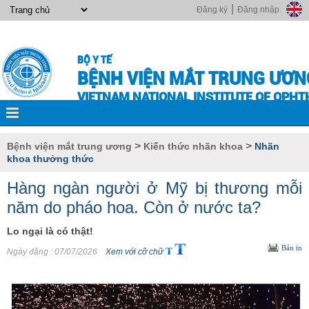
|
Đăng ký
Đăng nhập
BỘ Y TẾ
BỆNH VIỆN MẮT TRUNG ƯƠN
VIETNAM NATIONAL INSTITUTE OF OPH
>
>
Bệnh viện mắt trung ương
Kiến thức nhãn khoa
Nhãn
khoa thưởng thức
Hàng ngàn người ở Mỹ bị thương mỗi
năm do pháo hoa. Còn ở nước ta?
Lo ngại là có thật!
Bản in
Ngày đăng
: 07/07/2026
Xem với cỡ chữ