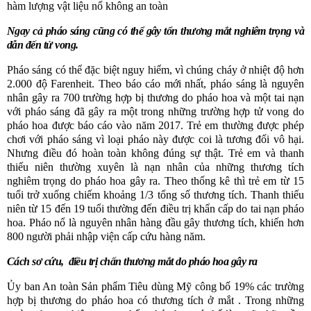
hàm lượng vật liệu nổ không an toàn
Ngay cả pháo sáng cũng có thể gây tổn thương mắt nghiêm trọng và
dẫn đến tử vong.
Pháo sáng có thể đặc biệt nguy hiểm, vì chúng cháy ở nhiệt độ hơn
2.000 độ Farenheit. Theo báo cáo mới nhất, pháo sáng là nguyên
nhân gây ra 700 trường hợp bị thương do pháo hoa và một tai nạn
với pháo sáng đã gây ra một trong những trường hợp tử vong do
pháo hoa được báo cáo vào năm 2017. Trẻ em thường được phép
chơi với pháo sáng vì loại pháo này được coi là tương đối vô hại.
Nhưng điều đó hoàn toàn không đúng sự thật. Trẻ em và thanh
thiếu niên thường xuyên là nạn nhân của những thương tích
nghiêm trọng do pháo hoa gây ra. Theo
thống kê thì
trẻ em từ 15
tuổi trở xuống chiếm khoảng
1/3
tổng số thương tích. Thanh thiếu
niên từ 15 đến 19 tuổi
thường đến
điều trị khẩn cấp do
tai nạn
pháo
hoa. Pháo nổ là nguyên nhân hàng đầu gây thương tích, khiến hơn
800 người phải nhập viện cấp cứu
hàng năm.
Cách
sơ cứu,
điều trị chấn thương mắt do pháo hoa gây ra
Ủy ban An toàn Sản phẩm Tiêu dùng Mỹ
công bố
19% các trường
hợp bị thương do pháo hoa
có
thương tích ở mắt . Trong những