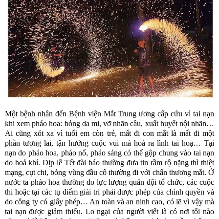
Một bệnh nhân đến Bệnh viện Mắt Trung ương cấp cứu vì tai nạn
khi xem pháo hoa: bỏng da mi, vỡ nhãn cầu, xuất huyết nội nhãn…
Ai cũng xót xa vì tuổi em còn trẻ, mất đi con mắt là mất đi một
phần tương lai, tận hưởng cuộc vui mà hoá ra lĩnh tai hoạ… Tại
nạn do pháo hoa, pháo nổ, pháo sáng có thể gộp chung vào tai nạn
do hoả khí. Dịp lễ Tết đài báo thường đưa tin rầm rộ nặng thì thiệt
mạng, cụt chi, bỏng vùng đầu cổ thường đi với chấn thương mắt. Ở
nước ta pháo hoa thường do lực lượng quân đội tổ chức, các cuộc
thi hoặc tại các tụ điểm giải trí phải được phép của chính quyền và
do công ty có giấy phép… An toàn và an ninh cao, có lẽ vì vậy mà
tai nạn được giảm thiểu. Lo ngại của người viết là có nơi tối nào