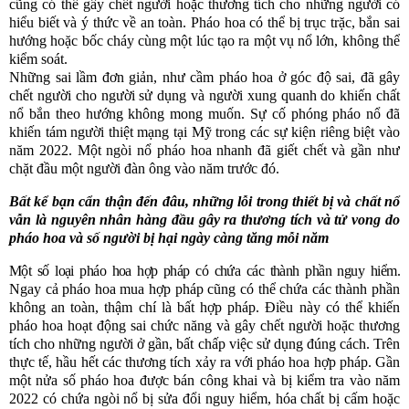
cũng có thể gây chết người hoặc thương tích cho những người có
hiểu biết
và ý thức về an toàn. Pháo hoa có thể bị trục trặc, bắn sai
hướng hoặc bốc cháy cùng một lúc tạo ra một vụ nổ lớn, không thể
kiểm soát.
Những sai lầm đơn giản, như cầm pháo hoa ở góc độ sai, đã gây
chết người cho người sử dụng và người xung quanh do khiến chất
nổ bắn theo hướng không mong muốn. Sự cố phóng pháo
nổ
đã
khiến tám người thiệt mạng
tại Mỹ
trong các sự kiện riêng biệt vào
năm 2022. Một ngòi nổ pháo hoa nhanh đã giết chết và gần như
chặt đầu một người đàn ông vào năm trước đó.
Bất kể bạn cẩn thận đến đâu, những lỗi trong thiết bị và chất nổ
vẫn là nguyên
nhân hàng đầu gây ra thương tích và tử vong do
pháo hoa
và số người bị hại ngày càng tăng mỗi năm
Một số loại pháo hoa hợp pháp có chứa các thành phần nguy hiểm.
Ngay cả pháo hoa mua hợp pháp cũng có thể chứa các thành phần
không an toàn
,
thậm chí là bất hợp pháp. Điều này có thể khiến
pháo hoa hoạt động sai chức năng và gây chết người hoặc thương
tích cho những người ở gần, bất chấp việc sử dụng đúng cách. Trên
thực tế, hầu hết các thương tích xảy ra với pháo hoa hợp pháp.
Gần
một nửa số pháo hoa được bán công khai và
bị
kiểm tra vào năm
2022 có chứa ngòi nổ bị sửa đổi nguy hiểm, hóa chất bị cấm hoặc