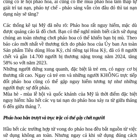
cũng có lễ hội pháo hoa, ai cũng có thể mua pháo hoa tầm thấp tự
giải trí tai nạn, pháo tự chế - pháo sáng vẫn còn đâu đó thì tai nạn
dạng này sẽ tăng?
Các
thống kê tại Mỹ
đã n
êu
rõ: Pháo hoa rất nguy hiểm, mặc dù
được quảng cáo là đồ chơi. Bạn có thể nghĩ mình biết cách sử dụng
chúng an toàn
n
hưng chơi pháo hoa có thể khiến bạn bị mù. Theo
báo cáo mới nhất về thương tích do pháo hoa
của Ủy ban An toàn
Sản phẩm Tiêu dùng Hoa Kỳ, chỉ riêng tại Hoa Kỳ, đã có 8 người
chết và gần 14.700 người bị thương nặng trong năm 2024, tăng
58% so với năm 2023.
Những người đứng xung quanh, đặc biệt là trẻ em, có nguy cơ bị
thương rất cao. Ngay cả trẻ em và những người KHÔNG trực tiếp
đốt pháo hoa cũng có thể gặp nguy hiểm tương tự như những
người thực sự đốt pháo.
Mùa hè
- mùa lễ hội và quốc khánh của Mỹ
là thời điểm đặc biệt
nguy hiểm:
h
ầu hết các vụ tai nạn do pháo hoa xảy ra từ giữa tháng
6 đến giữa tháng 7.
Pháo hoa bắn trượt và trục trặc có thể gây chết người
Hầu hết các trường hợp tử vong do pháo hoa đều bắt nguồn từ việc
sử dụng không an toàn. Nhưng ngay cả khi sử dụng đúng cách