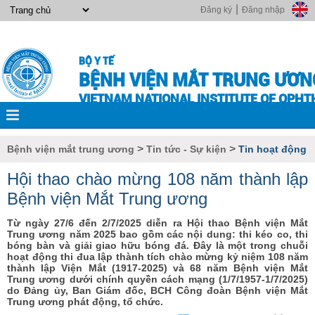
|
Đăng ký
Đăng nhập
BỘ Y TẾ
BỆNH VIỆN MẮT TRUNG ƯƠN
VIETNAM NATIONAL INSTITUTE OF OPH
>
>
Bệnh viện mắt trung ương
Tin tức - Sự kiện
Tin hoạt động
Hội thao chào mừng 108 năm thành lập
Bệnh viện Mắt Trung ương
Từ ngày 27/6 đến 2/7/2025 diễn ra Hội thao Bệnh viện Mắt
Trung ương năm 2025 bao gồm các nội dung: thi kéo co, thi
bóng bàn và giải giao hữu bóng đá. Đây là một trong chuỗi
hoạt động thi đua lập thành tích chào mừng kỷ niệm 108 năm
thành lập Viện Mắt (1917-2025) và 68 năm Bệnh viện Mắt
Trung ương dưới chính quyền cách mạng (1/7/1957-1/7/2025)
do Đảng ủy, Ban Giám đốc, BCH Công đoàn Bệnh viện Mắt
Trung ương phát động, tổ chức.