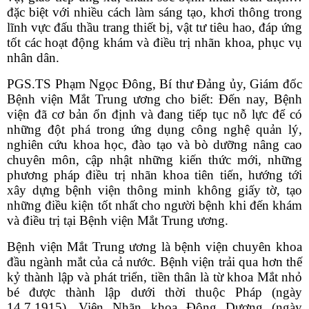
đặc biệt với nhiều cách làm sáng tạo, khơi thông trong
lĩnh vực đấu thầu trang thiết bị, vật tư tiêu hao, đáp ứng
tốt các hoạt động khám và điều trị nhãn khoa, phục vụ
nhân dân.
PGS.TS Phạm Ngọc Đông, Bí thư Đảng ủy, Giám đốc
Bệnh viện Mắt Trung ương cho biết: Đến nay, Bệnh
viện đã cơ bản ổn định và đang tiếp tục nỗ lực để có
những đột phá trong ứng dụng công nghệ quản lý,
nghiên cứu khoa học, đào tạo và bò dưỡng nâng cao
chuyên môn, cập nhật những kiến thức mới, những
phương pháp điều trị nhãn khoa tiên tiến, hướng tới
xây dựng bệnh viện thông minh không giấy tờ, tạo
những điều kiện tốt nhất cho người bệnh khi đến khám
và điều trị tại Bệnh viện Mắt Trung ương.
Bệnh viện Mắt Trung ương là bệnh viện chuyên khoa
đầu ngành mắt của cả nước. Bệnh viện trải qua hơn thế
kỷ thành lập và phát triển, tiền thân là từ khoa Mắt nhỏ
bé được thành lập dưới thời thuộc Pháp (
ngày
14.7.1915), Viện Nhãn khoa Đông Dương (ngày