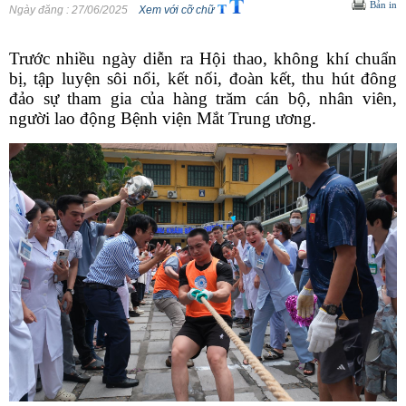
Bản in
Ngày đăng
: 27/06/2025
Xem với cỡ chữ
Trước nhiều ngày diễn ra Hội thao, không khí chuẩn
bị, tập luyện sôi nổi, kết nối, đoàn kết, thu hút đông
đảo sự tham gia của hàng trăm cán bộ, nhân viên,
người lao động Bệnh viện Mắt Trung ương.