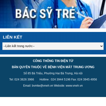
LIÊN KẾT
CỔNG THÔNG TIN ĐIỆN TỬ
BẢN QUYỀN THUỘC VỀ BỆNH VIỆN MẮT TRUNG ƯƠNG
Số 85 Bà Triệu, Phường Hai Bà Trưng, Hà nội
Tel: 024 3826 3
966
Hotline : 024 3944 5
196
Fax: 024 3945 4956
Email: bvmtw@vneh.vn Website: www.vneh.vn