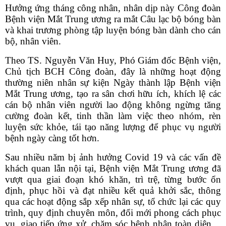
Hưởng ứng tháng công nhân, nhân dịp này Công đoàn
Bệnh viện Mắt Trung ương ra mắt Câu lạc bộ bóng bàn
và khai trương phòng tập luyện bóng bàn dành cho cán
bộ, nhân viên.
Theo TS. Nguyễn Văn Huy, Phó Giám đốc Bệnh viện,
Chủ tịch BCH Công đoàn, đây là những hoạt động
thường niên nhân sự kiện Ngày thành lập Bệnh viện
Mắt Trung ương, tạo ra sân chơi hữu ích, khích lệ các
cán bộ nhân viên người lao động không ngừng
tăng
cường đoàn kết, tinh thần làm việc theo nhóm, rèn
luyện sức khỏe, tái tạo năng lượng để phục vụ người
bệnh ngày càng tốt hơn.
Sau nhiều năm bị ảnh hưởng Covid 19 và các vấn đề
khách quan lẫn nội tại, Bệnh viện Mắt Trung ương đã
vượt qua giai đoạn khó khăn, trì trệ, từng bước ổn
định, phục hồi và đạt nhiều kết quả khởi sắc, thông
qua các hoạt động sắp xếp nhân sự, tổ chức lại các quy
trình, quy định chuyên môn, đổi mới phong cách phục
vụ, giao tiếp ứng xử, chăm sóc bệnh nhân toàn diện…