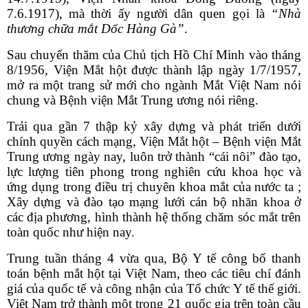
7.6.1917), mà thời ấy người dân quen gọi là
“Nhà
thương chữa mắt Dốc Hàng Gà”
.
Sau chuyến thăm của Chủ tịch Hồ Chí Minh vào tháng
8/1956, Viện Mắt hột được thành lập ngày 1/7/1957,
mở ra một trang sử mới cho ngành Mắt Việt Nam nói
chung và Bệnh viện Mắt Trung ương nói riêng.
Trải qua
gần 7 thập kỷ xây dựng và phát triển dưới
chính quyền cách mạng,
Viện Mắt hột – Bệnh viện Mắt
Trung ương ngày nay, luôn trở thành
“cái nôi”
đào tạo,
lực lượng tiên phong trong nghiên cứu khoa học và
ứng dụng trong điều trị chuyên khoa mắt của nước ta ;
Xây dựng và đào tạo mạng lưới cán bộ nhãn khoa ở
các địa phương, hình thành hệ thống chăm sóc mắt trên
toàn quốc như hiện nay.
Trung tuần tháng 4 vừa qua, Bộ Y tế công bố
thanh
toán bệnh mắt hột tại Việt Nam, theo các tiêu chí đánh
giá của quốc tế và công nhận của Tổ chức Y tế thế giới.
Việt Nam trở thành một trong 21 quốc gia trên toàn cầu