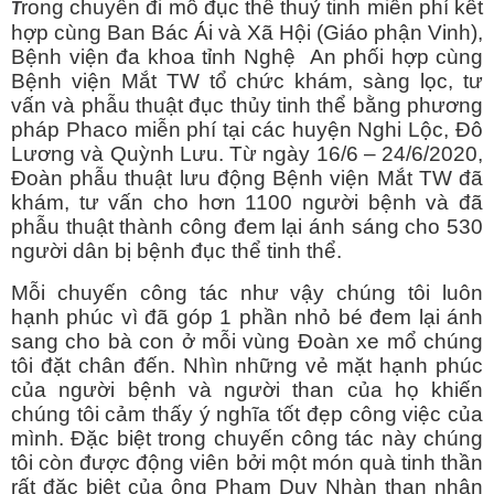
rong chuyến đi mổ đục thể thuỷ tinh miễn phí kết
T
hợp cùng Ban Bác Ái và Xã Hội (Giáo phận Vinh),
Bệnh viện đa khoa tỉnh Nghệ An phối hợp cùng
Bệnh viện Mắt TW tổ chức khám, sàng lọc, tư
vấn và phẫu thuật đục thủy tinh thể bằng phương
pháp Phaco miễn phí tại các huyện Nghi Lộc, Đô
Lương và Quỳnh Lưu. Từ ngày 16/6 – 24/6/2020,
Đoàn phẫu thuật lưu động Bệnh viện Mắt TW đã
khám, tư vấn cho hơn 1100 người bệnh và đã
phẫu thuật thành công đem lại ánh sáng cho 530
người dân bị bệnh đục thể tinh thể.
Mỗi chuyến công tác như vậy chúng tôi luôn
hạnh phúc vì đã góp 1 phần nhỏ bé đem lại ánh
sang cho bà con ở mỗi vùng Đoàn xe mổ chúng
tôi đặt chân đến. Nhìn những vẻ mặt hạnh phúc
của người bệnh và người than của họ khiến
chúng tôi cảm thấy ý nghĩa tốt đẹp công việc của
mình. Đặc biệt trong chuyến công tác này chúng
tôi còn được động viên bởi một món quà tinh thần
rất đặc biệt của ông Phạm Duy Nhàn than nhân