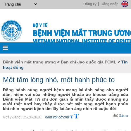
|
Đăng ký
Đăng nhập
BỘ Y TẾ
BỆNH VIỆN MẮT TRUNG ƯƠN
VIETNAM NATIONAL INSTITUTE OF OPH
>
>
Bệnh viện mắt trung ương
Ban chỉ đạo quốc gia PCML
Tin
hoạt động
Một tấm lòng nhỏ, một hạnh phúc to
Đồng hành cùng người bệnh mang lại ánh sáng cho người
dân, niềm vui của những người khoác áo blouse trắng của
Bệnh viện Mắt TW chỉ đơn giản là nhìn thấy được những nụ
cười thật tươi hay thấy được nét mặt rạng ngời hạnh phúc
khi nhìn người bệnh tìm lấy lại ánh áng nhìn rõ cuộc đời
Bản in
Ngày đăng
: 15/10/2020
Xem với cỡ chữ