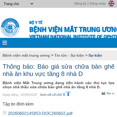
|
Đăng ký
Đăng nhập
BỘ Y TẾ
BỆNH VIỆN MẮT TRUNG ƯƠN
VIETNAM NATIONAL INSTITUTE OF OPH
>
>
Bệnh viện mắt trung ương
Tin tức - Sự kiện
Sự kiện
Thông báo: Báo giá sửa chữa bàn ghế
nhà ăn khu vực tầng 8 nhà D
Bệnh viện Mắt Trung ương đang tiến hành các thủ tục lựa
chọn nhà thầu sửa chữa bàn ghế nhà ăn tầng 8 nhà D.
Bản in
Ngày đăng
: 02/06/2026
Xem với cỡ chữ
Tập tin đính kèm
20260602145953-DOC260602.pdf