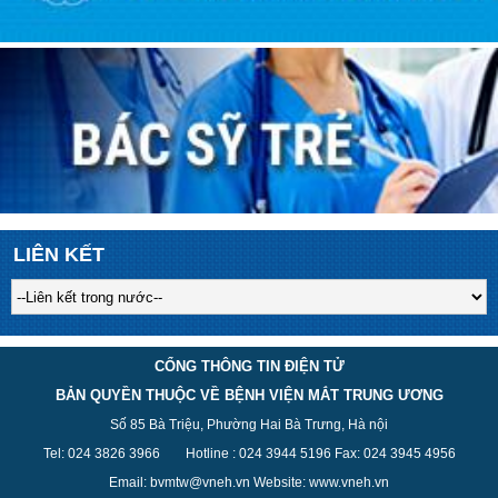
LIÊN KẾT
CỔNG THÔNG TIN ĐIỆN TỬ
BẢN QUYỀN THUỘC VỀ BỆNH VIỆN MẮT TRUNG ƯƠNG
Số 85 Bà Triệu, Phường Hai Bà Trưng, Hà nội
Tel: 024 3826 3
966
Hotline : 024 3944 5
196
Fax: 024 3945 4956
Email: bvmtw@vneh.vn Website: www.vneh.vn