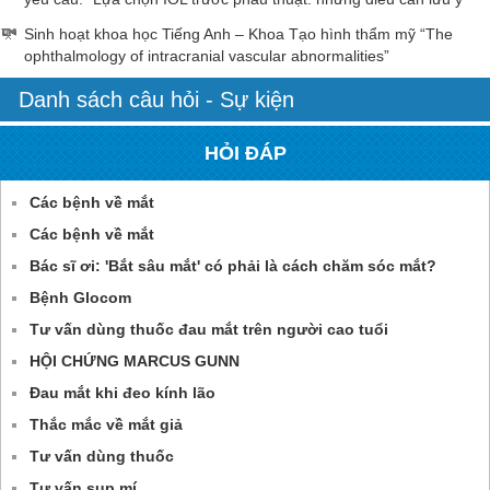
Sinh hoạt khoa học Tiếng Anh – Khoa Tạo hình thẩm mỹ “The
ophthalmology of intracranial vascular abnormalities”
Danh sách câu hỏi - Sự kiện
HỎI ĐÁP
Các bệnh về mắt
Các bệnh về mắt
Bác sĩ ơi: 'Bắt sâu mắt' có phải là cách chăm sóc mắt?
Bệnh Glocom
Tư vấn dùng thuốc đau mắt trên người cao tuổi
HỘI CHỨNG MARCUS GUNN
Đau mắt khi đeo kính lão
Thắc mắc về mắt giả
Tư vấn dùng thuốc
Tư vấn sụp mí