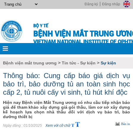
|
Đăng ký
Đăng nhập
BỘ Y TẾ
BỆNH VIỆN MẮT TRUNG ƯƠN
VIETNAM NATIONAL INSTITUTE OF OPH
>
>
Bệnh viện mắt trung ương
Tin tức - Sự kiện
Sự kiện
Thông báo: Cung cấp báo giá dịch vụ
bảo trì, bảo dưỡng tủ an toàn sinh học
cấp 2, tủ nuôi cấy vi sinh, tủ hút khí độc
Hiện nay Bệnh viện Mắt Trung ương có nhu cầu tiếp nhận báo
giá để tham khảo xây dựng giá gói thầu, làm cơ sở xây dựng
kế hoạch lựa chọn nhà thầu đối với dịch vụ bảo trì, bảo
dưỡng thiết bị
Bản in
Ngày đăng
: 01/10/2025
Xem với cỡ chữ