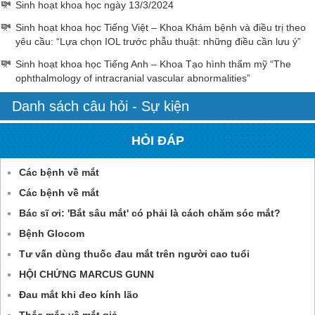
Sinh hoạt khoa học ngày 13/3/2024
Sinh hoạt khoa học Tiếng Việt – Khoa Khám bệnh và điều trị theo
yêu cầu: “Lựa chọn IOL trước phẫu thuật: những điều cần lưu ý”
Sinh hoạt khoa học Tiếng Anh – Khoa Tạo hình thẩm mỹ “The
ophthalmology of intracranial vascular abnormalities”
Danh sách câu hỏi - Sự kiện
HỎI ĐÁP
Các bệnh về mắt
Các bệnh về mắt
Bác sĩ ơi: 'Bắt sâu mắt' có phải là cách chăm sóc mắt?
Bệnh Glocom
Tư vấn dùng thuốc đau mắt trên người cao tuổi
HỘI CHỨNG MARCUS GUNN
Đau mắt khi đeo kính lão
Thắc mắc về mắt giả