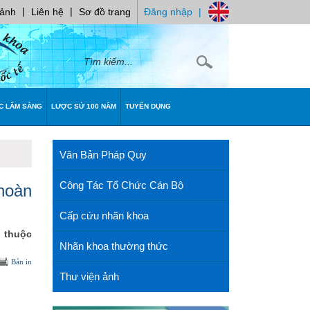
|
|
 ảnh
Liên hệ
Sơ đồ trang
Đăng nhập
|
C LÂM SÀNG
LƯỢC SỬ 100 NĂM
TUYỂN DỤNG
Văn Bản Pháp Quy
Công Tác Tổ Chức Cán Bộ
hoàn
Cấp cứu nhãn khoa
h thuộc
Nhãn khoa thường thức
Bản in
Thư viện ảnh