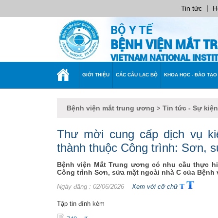
|
Tin tức
H
BỘ Y TẾ
BỆNH VIỆN MẮT T
VIETNAM NATIONAL INST
TRANG
GIỚI THIỆU
CÁC CÂU LẠC BỘ
KHOA HỌC - ĐÀO TẠO
CHỦ
Bệnh viện mắt trung ương
Tin tức - Sự kiện
>
Thư mời cung cấp dịch vụ k
thành thuộc Công trình: Sơn,
Bệnh viện Mắt Trung ương có nhu cầu thực hi
Công trình Sơn, sửa mặt ngoài nhà C của Bệnh vi
Ngày đăng
: 02/06/2026
Xem với cỡ chữ
Tập tin đính kèm