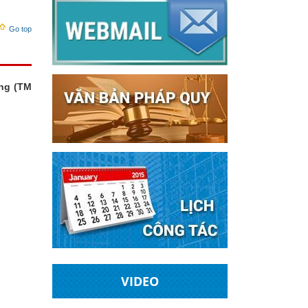
Go top
ơng (TM
VIDEO