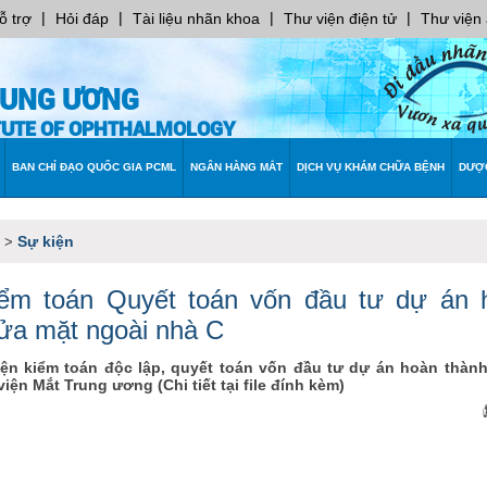
|
|
|
|
ỗ trợ
Hỏi đáp
Tài liệu nhãn khoa
Thư viện điện tử
Thư viện
RUNG ƯƠNG
ITUTE OF OPHTHALMOLOGY
BAN CHỈ ĐẠO QUỐC GIA PCML
NGÂN HÀNG MẮT
DỊCH VỤ KHÁM CHỮA BỆNH
DƯỢ
Sự kiện
>
iểm toán Quyết toán vốn đầu tư dự án 
 sửa mặt ngoài nhà C
ện kiểm toán độc lập, quyết toán vốn đầu tư dự án hoàn thàn
ện Mắt Trung ương (Chi tiết tại file đính kèm)