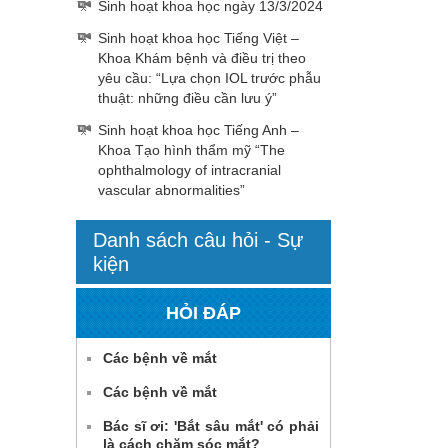
Sinh hoạt khoa học ngày 13/3/2024
Sinh hoạt khoa học Tiếng Việt –
Khoa Khám bệnh và điều trị theo
yêu cầu: “Lựa chọn IOL trước phẫu
thuật: những điều cần lưu ý”
Sinh hoạt khoa học Tiếng Anh –
Khoa Tạo hình thẩm mỹ “The
ophthalmology of intracranial
vascular abnormalities”
Danh sách câu hỏi - Sự
kiện
HỎI ĐÁP
Các bệnh về mắt
Các bệnh về mắt
Bác sĩ ơi: 'Bắt sâu mắt' có phải
là cách chăm sóc mắt?