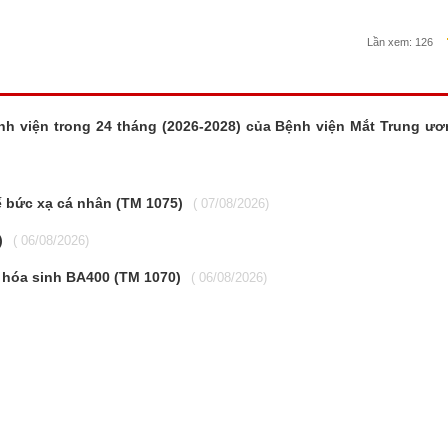
Lần xem:
126
nh viện trong 24 tháng (2026-2028) của Bệnh viện Mắt Trung ư
kế bức xạ cá nhân (TM 1075)
( 07/08/2026)
)
( 06/08/2026)
 hóa sinh BA400 (TM 1070)
( 06/08/2026)