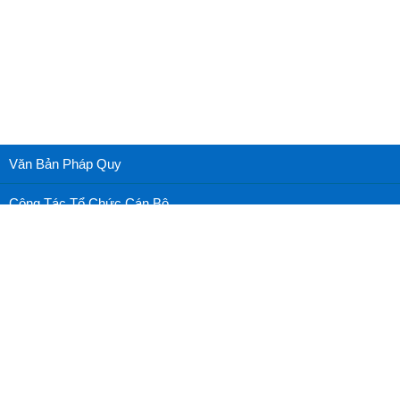
Văn Bản Pháp Quy
Công Tác Tổ Chức Cán Bộ
Cấp cứu nhãn khoa
Nhãn khoa thường thức
Thư viện ảnh