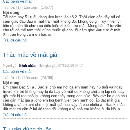
Các bệnh về mắt
Trả lời:
(1)
|
Lần xem:
(14577)
Nội dung
Tôi năm nay 51 tuổi, đang đeo kính lão số 2. Thời gian gần đây tôi có
cảm giác đau đau ở mắt trái, mắt không đỏ, không có gỉ. Tuy nhiên vì
bận rộn nên tôi chưa có điều kiện đi kiểm tra mắt. Mong bác sĩ tư vấn
cho tôi có thể tạm thời dùng thuốc gì cho đỡ cảm giác đau tức ở mắt.
Xin trân trọng cảm ơn bác sĩ!
Trả lời câu hỏi
Thắc mắc về mắt giả
Người gửi:
Bệnh nhân
|
Thời gian gửi:
07/12/2020 07:17
Các bệnh về mắt
Trả lời:
(1)
|
Lần xem:
(28798)
Nội dung
Em chào Bác Sĩ ạ . Bác sĩ cho em hỏi ba em năm nay 46 tuổi và ngày
trước khi trẻ không may bị đá bay vô mắt do không chữa trị kịp nên bây
giờ mắt bị teo nhỏ lại không còn thấy tròng đen nữa .Bây giờ ba e có nhu
cầu gắn mắt giả ạ ,cho em hỏi bệnh viện bên mình có lắp đặt mắt giả
không ạ và chi phí cho một mắt giả như vậy là bao nhiêu ạ . Sau khi lắp
đặt mắt có cần ở lại để theo dõi không ạ vì nhà em không ở Hà Nội ạ .
Trả lời câu hỏi
Tư vấn dùng thuốc