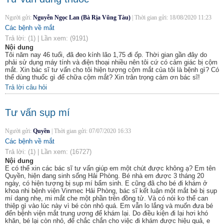
Người gửi:
Nguyễn Ngọc Lan (Bà Rịa Vũng Tàu)
|
Thời gian gửi:
18/08/2020 11:23
Các bệnh về mắt
Trả lời:
(1)
|
Lần xem:
(9191)
Nội dung
Tôi năm nay 46 tuổi, đã đeo kính lão 1,75 đi ốp. Thời gian gần đây do
phải sử dụng máy tính và điện thoại nhiều nên tôi cứ có cảm giác bị cộm
mắt. Xin bác sĩ tư vấn cho tôi hiện tượng cộm mắt của tôi là bệnh gì? Có
thể dùng thuốc gì để chữa cộm mắt? Xin trân trọng cảm ơn bác sĩ!
Trả lời câu hỏi
Tư vấn sụp mí
Người gửi:
Quyền
|
Thời gian gửi:
07/07/2020 16:33
Các bệnh về mắt
Trả lời:
(1)
|
Lần xem:
(16727)
Nội dung
E có thể xin các bác sĩ tư vấn giúp em một chút được không ạ? Em tên
Quyền, hiện đang sinh sống Hải Phòng. Bé nhà em được 3 tháng 20
ngày, có hiện tượng bị sụp mí bẩm sinh. E cũng đã cho bé đi khám ở
khoa nhi bệnh viện Vinmec Hải Phòng, bác sĩ kết luận một mắt bé bị sụp
mí dạng nhẹ, mi mắt che một phần trên đồng tử. Và có nói ko thể can
thiệp gì vào lúc này vì bé còn nhỏ quá. Em vẫn lo lắng và muốn đưa bé
đến bệnh viện mắt trung ương để khám lại. Do điều kiện đi lại hơi khó
khăn, bé lại còn nhỏ, để chắc chắn cho việc đi khám được hiệu quả, e