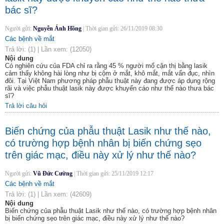
bác sĩ?
Người gửi:
Nguyễn Ánh Hồng
|
Thời gian gửi:
26/11/2019 08:30
Các bệnh về mắt
Trả lời:
(1)
|
Lần xem:
(12050)
Nội dung
Có nghiên cứu của FDA chỉ ra rằng 45 % người mổ cận thị bằng lasik
cảm thấy không hài lòng như bị cộm ở mắt, khô mắt, mắt vẩn đục, nhìn
đôi. Tại Việt Nam phương pháp phẫu thuật này đang được áp dụng rộng
rãi và việc phẫu thuật lasik này được khuyến cáo như thế nào thưa bác
sĩ?
Trả lời câu hỏi
Biến chứng của phẫu thuật Lasik như thế nào,
có trường hợp bệnh nhân bị biến chứng sẹo
trên giác mạc, điều này xử lý như thế nào?
Người gửi:
Vũ Đức Cường
|
Thời gian gửi:
25/11/2019 12:17
Các bệnh về mắt
Trả lời:
(1)
|
Lần xem:
(42609)
Nội dung
Biến chứng của phẫu thuật Lasik như thế nào, có trường hợp bệnh nhân
bị biến chứng sẹo trên giác mạc, điều này xử lý như thế nào?