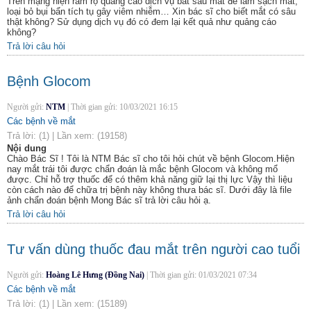
Trên mạng hiện rầm rộ quảng cáo dịch vụ bắt sâu mắt để làm sạch mắt,
loại bỏ bụi bẩn tích tụ gây viêm nhiễm… Xin bác sĩ cho biết mắt có sâu
thật không? Sử dụng dịch vụ đó có đem lại kết quả như quảng cáo
không?
Trả lời câu hỏi
Bệnh Glocom
Người gửi:
NTM
|
Thời gian gửi:
10/03/2021 16:15
Các bệnh về mắt
Trả lời:
(1)
|
Lần xem:
(19158)
Nội dung
Chào Bác Sĩ ! Tôi là NTM Bác sĩ cho tôi hỏi chút về bệnh Glocom.Hiện
nay mắt trái tôi được chẩn đoán là mắc bệnh Glocom và không mổ
được. Chỉ hỗ trợ thuốc để có thêm khả năng giữ lại thị lực Vậy thì liệu
còn cách nào để chữa trị bệnh này không thưa bác sĩ. Dưới đây là file
ảnh chẩn đoán bệnh Mong Bác sĩ trả lời câu hỏi ạ.
Trả lời câu hỏi
Tư vấn dùng thuốc đau mắt trên người cao tuổi
Người gửi:
Hoàng Lê Hưng (Đồng Nai)
|
Thời gian gửi:
01/03/2021 07:34
Các bệnh về mắt
Trả lời:
(1)
|
Lần xem:
(15189)