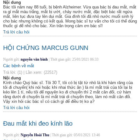
Nội dung
Bác tôi năm nay 88 tuổi, bị bệnh Alzheimer. Vừa qua bác bị đau mắt, mắt
ra gỉ mắt màu trắng, mắt bị ướt, chảy nước mắt, đặc biệt bác rất ngứa
mắt, liên tục đưa tay lên dụi mắt. Gia đình tôi đã nhỏ nước muối sinh lý
cho bác nhưng không có kết quả. Mong bác sĩ tư vấn cho tôi có thể dùng
thuốc gì để nhỏ cho bác. Xin trân trọng cảm ơn bác sĩ!
Trả lời câu hỏi
HỘI CHỨNG MARCUS GUNN
Người gửi:
nguyễn văn bình
|
Thời gian gửi:
25/01/2021 06:33
Các bệnh về mắt
Trả lời:
(1)
|
Lần xem:
(22517)
Nội dung
Kính chào Quý bác sĩ. Tôi 30 T, tôi có bị tật từ nhỏ là khi hàm răng của
tôi đi chuyển( khi nói hoặc khi nhai thức ăn ) là mí mắt trái của tôi lại bị
kéo lên 1 tí, nếu tôi để nguyên ko đi chuyển thì 2 mắt cân đối, cứ hàm
răng dưới đi chuyển là mí mắt trái di chuyển theo, làm nó mất cân đối.
Vậy xin hỏi các bác sĩ có cách gì để điều trị ko ạ?
Trả lời câu hỏi
Đau mắt khi đeo kính lão
Người gửi:
Nguyễn Hoài Thu
|
Thời gian gửi:
05/01/2021 13:46