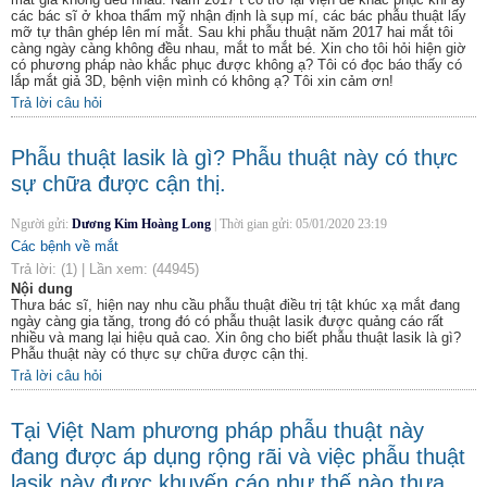
các bác sĩ ở khoa thẩm mỹ nhận định là sụp mí, các bác phẫu thuật lấy
mỡ tự thân ghép lên mí mắt. Sau khi phẫu thuật năm 2017 hai mắt tôi
càng ngày càng không đều nhau, mắt to mắt bé. Xin cho tôi hỏi hiện giờ
có phương pháp nào khắc phục được không ạ? Tôi có đọc báo thấy có
lắp mắt giả 3D, bệnh viện mình có không ạ? Tôi xin cảm ơn!
Trả lời câu hỏi
Phẫu thuật lasik là gì? Phẫu thuật này có thực
sự chữa được cận thị.
Người gửi:
Dương Kim Hoàng Long
|
Thời gian gửi:
05/01/2020 23:19
Các bệnh về mắt
Trả lời:
(1)
|
Lần xem:
(44945)
Nội dung
Thưa bác sĩ, hiện nay nhu cầu phẫu thuật điều trị tật khúc xạ mắt đang
ngày càng gia tăng, trong đó có phẫu thuật lasik được quảng cáo rất
nhiều và mang lại hiệu quả cao. Xin ông cho biết phẫu thuật lasik là gì?
Phẫu thuật này có thực sự chữa được cận thị.
Trả lời câu hỏi
Tại Việt Nam phương pháp phẫu thuật này
đang được áp dụng rộng rãi và việc phẫu thuật
lasik này được khuyến cáo như thế nào thưa