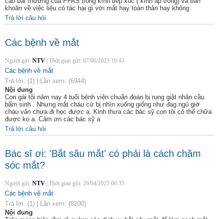
cao bất thường của PFAS trong kính tiếp xúc ( kính áp tròng) và băn
khoăn về việc liệu có tác hại gì với mắt hay toàn thân hay không
Trả lời câu hỏi
Các bệnh về mắt
Người gửi:
NTV
|
Thời gian gửi:
07/06/2023 16:43
Các bệnh về mắt
Trả lời:
(1)
|
Lần xem:
(6944)
Nội dung
Con gái tôi năm nay 4 tuổi bệnh viện chuẩn đoán bị rung giật nhãn cầu
bẩm sinh . Nhưng mắt cháu cứ bị nhìn xuống giống như đag ngủ giờ
cháu vân chưa đi học được a. Kinh thưa các bác sỹ con tôi có thể chữa
được ko a. Cảm ơn các bác sỹ a
Trả lời câu hỏi
Bác sĩ ơi: 'Bắt sâu mắt' có phải là cách chăm
sóc mắt?
Người gửi:
NTV
|
Thời gian gửi:
26/04/2023 08:35
Các bệnh về mắt
Trả lời:
(1)
|
Lần xem:
(8200)
Nội dung