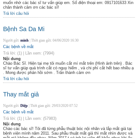
muốn nhờ các bác sĩ tư vấn giúp em. Số điện thoại em: 0917101633 Xin
chân thành cảm ơn các bác sĩ!
Trả lời câu hỏi
Bệnh Sa Da Mi
Người gửi:
minh
|
Thời gian gửi:
04/06/2020 16:30
Các bệnh về mắt
Trả lời:
(1)
|
Lần xem:
(7994)
Nội dung
Chào Bác Sĩ. Hiện tại mẹ tôi muốn cắt mí mắt trên (Hình ảnh trên) . Bác
sĩ tư vấn giúp quá trình cắt có nguy hiểm , và chi phí cắt hết bao nhiều ạ
. Mong được phản hồi sớm . Trân thành cảm ơn
Trả lời câu hỏi
Thay mắt giả
Người gửi:
Diệp
|
Thời gian gửi:
29/03/2020 07:52
Các bệnh về mắt
Trả lời:
(1)
|
Lần xem:
(57983)
Nội dung
Chào các bác sĩ! Tôi đã từng phẫu thuật bóc nội nhãn và lắp mắt giả tại
bệnh viện mình năm 2011. Sau phẫu thuật mắt giả thì mắt nhìn được và
mắt giả không đều nhau. Năm 2017 t có trở lại viện để khắc phục khi ấy