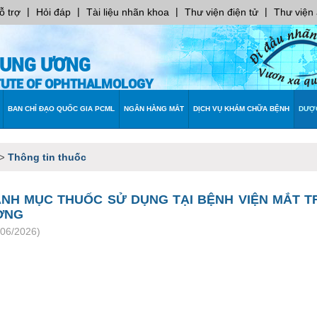
|
|
|
|
ỗ trợ
Hỏi đáp
Tài liệu nhãn khoa
Thư viện điện tử
Thư viện
RUNG ƯƠNG
ITUTE OF OPHTHALMOLOGY
BAN CHỈ ĐẠO QUỐC GIA PCML
NGÂN HÀNG MẮT
DỊCH VỤ KHÁM CHỮA BỆNH
DƯỢ
Thông tin thuốc
>
NH MỤC THUỐC SỬ DỤNG TẠI BỆNH VIỆN MẮT 
ƠNG
/06/2026)