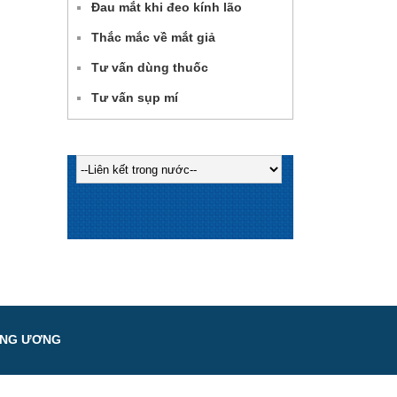
Đau mắt khi đeo kính lão
Thắc mắc về mắt giả
Tư vấn dùng thuốc
Tư vấn sụp mí
UNG ƯƠNG
h
.vn
Website:
www.vneh.vn