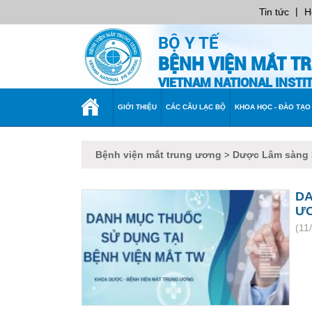
|
Tin tức
H
BỘ Y TẾ
BỆNH VIỆN MẮT T
VIETNAM NATIONAL INST
TRANG
GIỚI THIỆU
CÁC CÂU LẠC BỘ
KHOA HỌC - ĐÀO TẠO
CHỦ
Bệnh viện mắt trung ương
Dược Lâm sàng
>
DA
Ư
(11