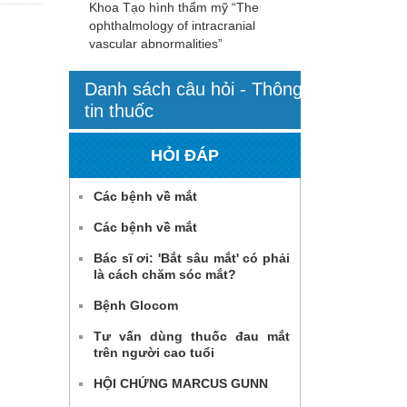
Khoa Tạo hình thẩm mỹ “The
ophthalmology of intracranial
vascular abnormalities”
Danh sách câu hỏi - Thông
tin thuốc
HỎI ĐÁP
Các bệnh về mắt
Các bệnh về mắt
Bác sĩ ơi: 'Bắt sâu mắt' có phải
là cách chăm sóc mắt?
Bệnh Glocom
Tư vấn dùng thuốc đau mắt
trên người cao tuổi
HỘI CHỨNG MARCUS GUNN