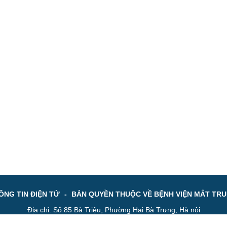
NG TIN ĐIỆN TỬ
-
BẢN QUYỀN THUỘC VỀ BỆNH VIỆN MẮT TR
Địa chỉ: Số 85 Bà Triệu, Phường Hai Bà Trưng, Hà nội
e : 024 3944 5
196
Fax: 024 3945 4
956
Email: bvmtw@vne