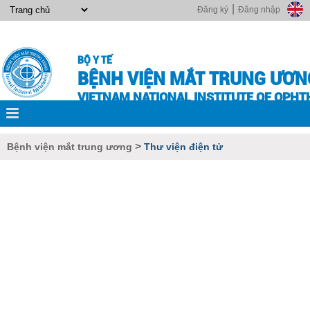
|
Đăng ký
Đăng nhập
BỘ Y TẾ
BỆNH VIỆN MẮT TRUNG ƯƠN
VIETNAM NATIONAL INSTITUTE OF OPH
>
Bệnh viện mắt trung ương
Thư viện điện tử