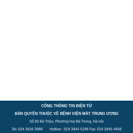
CỔNG THÔNG TIN ĐIỆN TỬ
BẢN QUYỀN THUỘC VỀ BỆNH VIỆN MẮT TRUNG ƯƠNG
Số 85 Bà Triệu, Phường Hai Bà Trưng, Hà nội
Tel: 024 3826 3
966
Hotline : 024 3944 5
196
Fax: 024 3945 4956