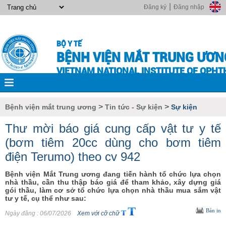
|
Đăng ký
Đăng nhập
BỘ Y TẾ
BỆNH VIỆN MẮT TRUNG ƯƠN
VIETNAM NATIONAL INSTITUTE OF OPH
>
>
Bệnh viện mắt trung ương
Tin tức - Sự kiện
Sự kiện
Thư mời báo giá cung cấp vật tư y tế
(bơm tiêm 20cc dùng cho bơm tiêm
điện Terumo) theo cv 942
Bệnh viện Mắt Trung ương đang tiến hành tổ chức lựa chọn
nhà thầu, cần thu thập báo giá để tham khảo, xây dựng giá
gói thầu, làm cơ sở tổ chức lựa chọn nhà thầu mua sắm vật
tư y tế, cụ thể như sau:
Bản in
Ngày đăng
: 06/07/2026
Xem với cỡ chữ