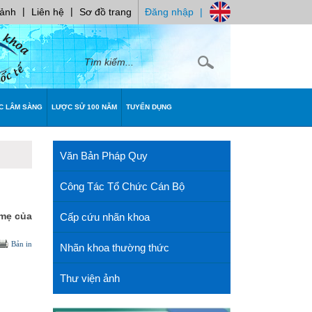
|
|
 ảnh
Liên hệ
Sơ đồ trang
Đăng nhập
|
C LÂM SÀNG
LƯỢC SỬ 100 NĂM
TUYỂN DỤNG
Văn Bản Pháp Quy
Công Tác Tổ Chức Cán Bộ
 mẹ của
Cấp cứu nhãn khoa
Bản in
Nhãn khoa thường thức
Thư viện ảnh