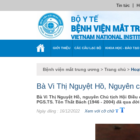
|
Tin tức
H
BỘ Y TẾ
BỆNH VIỆN MẮT T
VIETNAM NATIONAL INST
TRANG
GIỚI THIỆU
CÁC CÂU LẠC BỘ
KHOA HỌC - ĐÀO TẠO
CHỦ
Bệnh viện mắt trung ương
Trang chủ
Hoạ
>
>
Bà Vi Thị Nguyệt Hồ, Nguyên c
Bà Vi Thị Nguyệt Hồ, nguyên Chủ tịch Hội Điều 
PGS.TS. Tôn Thất Bách (1946 - 2004) đã qua đời 
Ngày đăng
: 16/12/2022
Xem với cỡ chữ