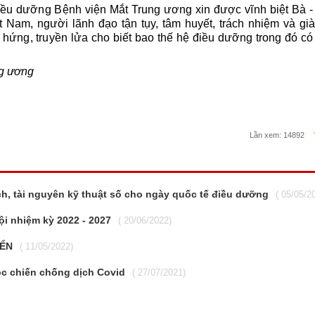
Điều dưỡng Bệnh viện Mắt Trung ương xin được vĩnh biệt Bà 
Nam, người lãnh đạo tận tụy, tâm huyết, trách nhiệm và già
 hứng, truyền lửa cho biết bao thế hệ điều dưỡng trong đó c
ng ương
Lần xem:
14892
h, tài nguyên kỹ thuật số cho ngày quốc tế điều dưỡng
( 05/05/2
ội nhiệm kỳ 2022 - 2027
( 20/06/2022)
IỂN
( 11/05/2022)
ộc chiến chống dịch Covid
( 27/07/2021)