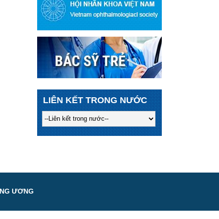
LIÊN KẾT TRONG NƯỚC
UNG ƯƠNG