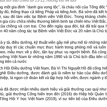
ua đời vào chiều tối 13-12, hưởng thọ 94 tuổi
ng một gia đình "danh gia vọng tộc", là cháu nội của Tổng đốc
ầy đủ, thông thạo cả tiếng Pháp và tiếng Anh. Bà sớm đã kết 
rẻ, sau đó làm việc tại Bệnh viện Việt Đức. Trong kháng chiế
m gia cứu chữa nhiều thương bệnh binh tại chiến khu Việt Bắc
ủa chồng và con trai.
Cho đến ngày qua đời, bà đã trải qua 
 40 năm công tác tại Bệnh viện Việt Đức và 20 năm là Chủ t
là y tá, điều dưỡng, kỹ thuật viên gây mê phụ mổ từ những n
góp duy trì các chuẩn mực thực hành trong phòng mổ và luôn 
heo, mẫu mực về y đức, tận tụy phục vụ người bệnh. Bà cũng 
dưỡng Việt Nam từ những năm 1990 và là Chủ tịch đầu tiên c
ng trên cả nước
ịch Hội Điều dưỡng Việt Nam, Bà Vi Thị Nguyệt Hồ đã cống hi
Nghề Điều dưỡng, được đánh giá là niềm tự hào của điều dư
ệp, là ngọn cờ đoàn kết và tập hợp hội viên, được ngành y t
 bà đã được nhận nhiều danh hiệu và giải thưởng cao quý như
tú, giải thưởng Cống hiến trọn đời (2016) do Hiệp hội Quản 
a Tổng Hội Y học Việt Nam (2019), vì sự tiến bộ của Điều dưỡ