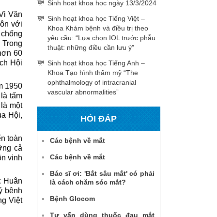
Sinh hoạt khoa học ngày 13/3/2024
 Vi Văn
Sinh hoạt khoa học Tiếng Việt –
hôn với
Khoa Khám bệnh và điều trị theo
n chống
yêu cầu: “Lựa chọn IOL trước phẫu
.
Trong
thuật: những điều cần lưu ý”
hơn 60
ịch Hội
Sinh hoạt khoa học Tiếng Anh –
Khoa Tạo hình thẩm mỹ “The
ophthalmology of intracranial
ăm 1950
vascular abnormalities”
là tấm
là một
ủa Hội,
HỎI ĐÁP
ến toàn
Các bệnh về mắt
ỡng cả
Các bệnh về mắt
ôn vinh
Bác sĩ ơi: 'Bắt sâu mắt' có phải
: Huân
là cách chăm sóc mắt?
lý bệnh
Bệnh Glocom
ng Việt
Tư vấn dùng thuốc đau mắt