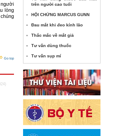
- người
trên người cao tuổi
u lòng
HỘI CHỨNG MARCUS GUNN
ó chúng
Đau mắt khi đeo kính lão
Thắc mắc về mắt giả
Tư vấn dùng thuốc
Tư vấn sụp mí
Go top
024)