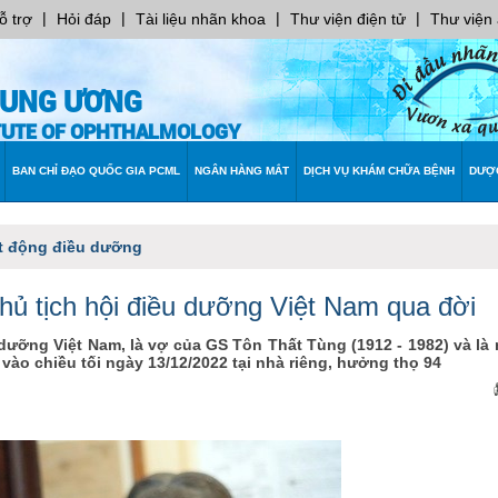
|
|
|
|
ỗ trợ
Hỏi đáp
Tài liệu nhãn khoa
Thư viện điện tử
Thư viện
RUNG ƯƠNG
ITUTE OF OPHTHALMOLOGY
BAN CHỈ ĐẠO QUỐC GIA PCML
NGÂN HÀNG MẮT
DỊCH VỤ KHÁM CHỮA BỆNH
DƯỢ
t động điều dưỡng
hủ tịch hội điều dưỡng Việt Nam qua đời
dưỡng Việt Nam, là vợ của GS Tôn Thất Tùng (1912 - 1982) và là
vào chiều tối ngày 13/12/2022 tại nhà riêng, hưởng thọ 94