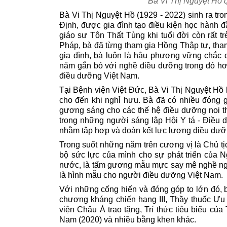
Bà Vi Thị Nguyệt Hồ q
Bà Vi Thị Nguyệt Hồ (1929 - 2022) sinh ra tro
Định, được gia đình tạo điều kiện học hành đ
giáo sư Tôn Thất Tùng khi tuổi đời còn rất t
Pháp, bà đã từng tham gia Hồng Thập tự, tha
gia đình, bà luôn là hậu phương vững chắc c
năm gắn bó với nghề điều dưỡng trong đó hơn
điều dưỡng Việt Nam.
Tại Bệnh viện Việt Đức, Bà Vi Thị Nguyệt Hồ 
cho đến khi nghỉ hưu. Bà đã có nhiều đóng 
gương sáng cho các thế hệ điều dưỡng noi t
trong những người sáng lập Hội Y tá - Điều 
nhằm tập hợp và đoàn kết lực lượng điều dưỡ
Trong suốt những năm trên cương vị là Chủ t
bộ sức lực của mình cho sự phát triển của 
nước, là tấm gương mẫu mực say mê nghề nghi
là hình mẫu cho người điều dưỡng Việt Nam.
Với những cống hiến và đóng góp to lớn đó,
chương kháng chiến hạng III, Thầy thuốc Ưu 
viện Châu Á trao tặng, Trí thức tiêu biểu củ
Nam (2020) và nhiều bằng khen khác.