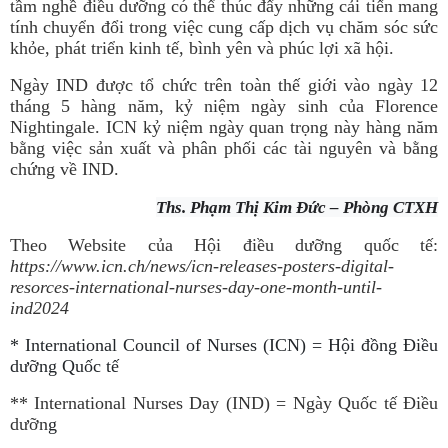
tầm nghề điều dưỡng có thể thúc đẩy những cải tiến mang
tính chuyển đổi trong việc cung cấp dịch vụ chăm sóc sức
khỏe, phát triển kinh tế, bình yên và phúc lợi xã hội.
Ngày IND được tổ chức trên toàn thế giới vào ngày 12
tháng 5 hàng năm, kỷ niệm ngày sinh của Florence
Nightingale. ICN kỷ niệm ngày quan trọng này hàng năm
bằng việc sản xuất và phân phối các tài nguyên và bằng
chứng về IND.
Ths. Phạm Thị Kim Đức – Phòng CTXH
Theo Website của Hội điều dưỡng quốc tế:
https://www.icn.ch/news/icn-releases-posters-digital-
resorces-international-nurses-day-one-month-until-
ind2024
*
International Council of Nurses (ICN) = Hội đồng Điều
dưỡng Quốc tế
** International Nurses Day
(IND) = Ngày Quốc tế Điều
dưỡn
g