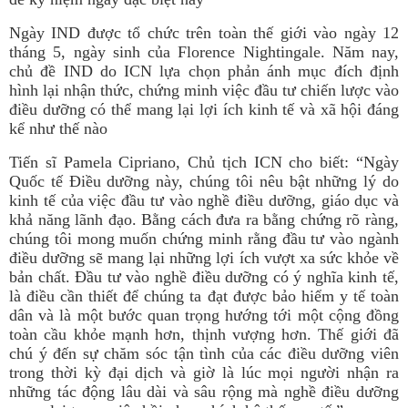
Ngày IND được tổ chức trên toàn thế giới vào ngày 12
tháng 5, ngày sinh của Florence Nightingale. Năm nay,
chủ đề IND do ICN lựa chọn phản ánh mục đích định
hình lại nhận thức, chứng minh việc đầu tư chiến lược vào
điều dưỡng có thể mang lại lợi ích kinh tế và xã hội đáng
kể như thế nào
Tiến sĩ Pamela Cipriano, Chủ tịch ICN cho biết: “Ngày
Quốc tế Điều dưỡng này, chúng tôi nêu bật những lý do
kinh tế của việc đầu tư vào nghề điều dưỡng, giáo dục và
khả năng lãnh đạo. Bằng cách đưa ra bằng chứng rõ ràng,
chúng tôi mong muốn chứng minh rằng đầu tư vào ngành
điều dưỡng sẽ mang lại những lợi ích vượt xa sức khỏe về
bản chất. Đầu tư vào nghề điều dưỡng có ý nghĩa kinh tế,
là điều cần thiết để chúng ta đạt được bảo hiểm y tế toàn
dân và là một bước quan trọng hướng tới một cộng đồng
toàn cầu khỏe mạnh hơn, thịnh vượng hơn. Thế giới đã
chú ý đến sự chăm sóc tận tình của các điều dưỡng viên
trong thời kỳ đại dịch và giờ là lúc mọi người nhận ra
những tác động lâu dài và sâu rộng mà nghề điều dưỡng