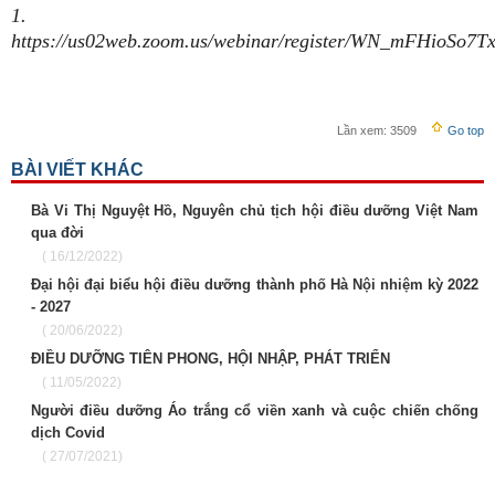
1.
https://us02web.zoom.us/webinar/register/WN_mFHioSo7T
Lần xem:
3509
Go top
BÀI VIẾT KHÁC
Bà Vi Thị Nguyệt Hồ, Nguyên chủ tịch hội điều dưỡng Việt Nam
qua đời
( 16/12/2022)
Đại hội đại biểu hội điều dưỡng thành phố Hà Nội nhiệm kỳ 2022
- 2027
( 20/06/2022)
ĐIỀU DƯỠNG TIÊN PHONG, HỘI NHẬP, PHÁT TRIỂN
( 11/05/2022)
Người điều dưỡng Áo trắng cổ viền xanh và cuộc chiến chống
dịch Covid
( 27/07/2021)