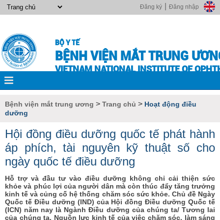
|
Đăng ký
Đăng nhập
BỘ Y TẾ
BỆNH VIỆN MẮT TRUNG ƯƠN
VIETNAM NATIONAL INSTITUTE OF OPH
>
>
Bệnh viện mắt trung ương
Trang chủ
Hoạt động điều
dưỡng
Hội đồng điều dưỡng quốc tế phát hành
áp phích, tài nguyên kỹ thuật số cho
ngày quốc tế điều dưỡng
Hỗ trợ và đầu tư vào điều dưỡng không chỉ cải thiện sức
khỏe và phúc lợi của người dân mà còn thúc đẩy tăng trưởng
kinh tế và củng cố hệ thống chăm sóc sức khỏe. Chủ đề Ngày
Quốc tế Điều dưỡng (IND) của Hội đồng Điều dưỡng Quốc tế
(ICN) năm nay là Ngành Điều dưỡng của chúng ta/ Tương lai
của chúng ta. Nguồn lực kinh tế của việc chăm sóc, làm sáng