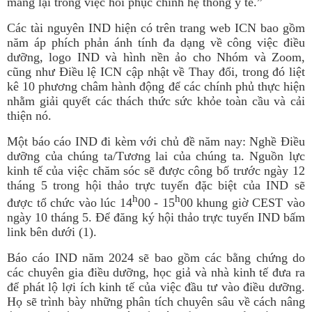
mang lại trong việc hồi phục chính hệ thống y tế.”
Các tài nguyên IND hiện có trên trang web ICN bao gồm
năm áp phích phản ánh tính đa dạng về công việc điều
dưỡng, logo IND và hình nền ảo cho Nhóm và Zoom,
cũng như Điều lệ ICN cập nhật về Thay đổi, trong đó liệt
kê 10 phương châm hành động để các chính phủ thực hiện
nhằm giải quyết các thách thức sức khỏe toàn cầu và cải
thiện nó.
Một báo cáo IND đi kèm với chủ đề năm nay: Nghề Điều
dưỡng của chúng ta/Tương lai của chúng ta. Nguồn lực
kinh tế của việc chăm sóc sẽ được công bố trước ngày 12
tháng 5 trong hội thảo trực tuyến đặc biệt của IND sẽ
h
h
được tổ chức vào lúc 14
00 - 15
00 khung giờ CEST vào
ngày 10 tháng 5. Để đăng ký hội thảo trực tuyến IND bấm
link bên dưới (1).
Báo cáo IND năm 2024 sẽ bao gồm các bằng chứng do
các chuyên gia điều dưỡng, học giả và nhà kinh tế đưa ra
để phát lộ lợi ích kinh tế của việc đầu tư vào điều dưỡng.
Họ sẽ trình bày những phân tích chuyên sâu về cách nâng