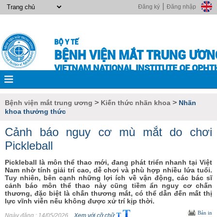
|
Đăng ký
Đăng nhập
BỘ Y TẾ
BỆNH VIỆN MẮT TRUNG ƯƠN
VIETNAM NATIONAL INSTITUTE OF OPH
>
>
Bệnh viện mắt trung ương
Kiến thức nhãn khoa
Nhãn
khoa thưởng thức
Cảnh báo nguy cơ mù mắt do chơi
Pickleball
Pickleball là môn thể thao mới, đang phát triển nhanh tại Việt
Nam nhờ tính giải trí cao, dễ chơi và phù hợp nhiều lứa tuổi.
Tuy nhiên, bên cạnh những lợi ích về vận động, các bác sĩ
cảnh báo môn thể thao này cũng tiềm ẩn nguy cơ chấn
thương, đặc biệt là chấn thương mắt, có thể dẫn đến mất thị
lực vĩnh viễn nếu không được xử trí kịp thời.
Bản in
Ngày đăng
: 14/05/2026
Xem với cỡ chữ