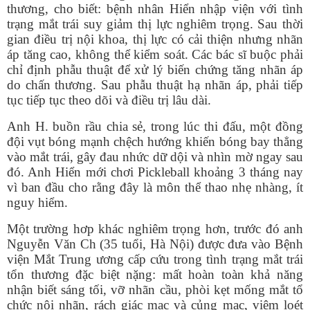
thương, cho biết: bệnh nhân Hiển nhập viện với tình
trạng mắt trái suy giảm thị lực nghiêm trọng. Sau thời
gian điều trị nội khoa, thị lực có cải thiện nhưng nhãn
áp tăng cao, không thể kiểm soát. Các bác sĩ buộc phải
chỉ định phẫu thuật để xử lý biến chứng tăng nhãn áp
do chấn thương. Sau phẫu thuật hạ nhãn áp, phải tiếp
tục tiếp tục theo dõi và điều trị lâu dài.
Anh H. buồn rầu chia sẻ, trong lúc thi đấu, một đồng
đội vụt bóng mạnh chệch hướng khiến bóng bay thẳng
vào mắt trái, gây đau nhức dữ dội và nhìn mờ ngay sau
đó. Anh Hiển mới chơi Pickleball khoảng 3 tháng nay
vì ban đầu cho rằng đây là môn thể thao nhẹ nhàng, ít
nguy hiểm.
Một trường hơp khác nghiêm trọng hơn, trước đó anh
Nguyễn Văn Ch (35 tuổi, Hà Nội) được đưa vào Bệnh
viện Mắt Trung ương cấp cứu trong tình trạng mắt trái
tổn thương đặc biệt nặng: mất hoàn toàn khả năng
nhận biết sáng tối, vỡ nhãn cầu, phòi kẹt mống mắt tổ
chức nội nhãn, rách giác mạc và củng mạc, viêm loét